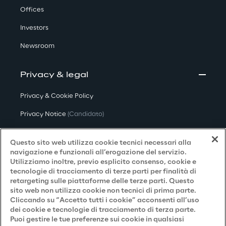
Offices
Investors
Newsroom
Privacy & legal
Privacy & Cookie Policy
Privacy Notice
(Candidato)
Privacy Notice
(Cliente)
Questo sito web utilizza cookie tecnici necessari alla
Privacy Notice
(Fornitore)
navigazione e funzionali all’erogazione del servizio.
Utilizziamo inoltre, previo esplicito consenso, cookie e
Privacy Notice
(Marketing)
tecnologie di tracciamento di terze parti per finalità di
retargeting sulle piattaforme delle terze parti. Questo
Accessibilità
sito web non utilizza cookie non tecnici di prima parte.
Cliccando su “Accetto tutti i cookie” acconsenti all’uso
dei cookie e tecnologie di tracciamento di terza parte.
Puoi gestire le tue preferenze sui cookie in qualsiasi
Careers