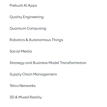
Prebuilt AI Apps
Quality Engineering
Creare prodotti e servizi 
Quantum Computing
connessi
Robotics & Autonomous Things
Con l’evoluzione e diffusione dell’IoT gli 
Social Media
ecosistemi di prodotti e dispositivi connessi 
sono sempre più pervasivi. Ma qual è il 
Strategy and Business Model Transformation
percorso da intraprendere, in termini di 
strategia, design e sviluppo, per ottenere il 
Supply Chain Management
valore desiderato dalla propria soluzione 
Telco Networks
connessa?
3D & Mixed Reality
All’interno del Connected Products Lab, 
accompagniamo i clienti nella creazione di 