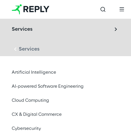
Services
Services
LABS
Artificial Intelligence
Connected 
Products Lab
AI-powered Software Engineering
Cloud Computing
Disegniamo e sviluppiamo ecosistemi di 
CX & Digital Commerce
prodotti connessi tramite soluzioni IoT 
all’avanguardia
Cybersecurity