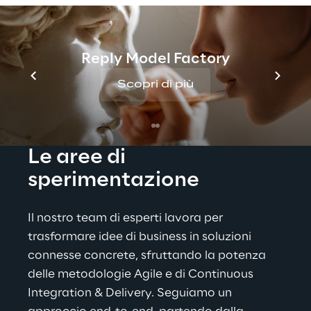
prodotti e servizi connessi: dalla value 
proposition, alla customer journey 
dell’utente finale, fino al disegno delle 
Reply Model Factory
interfacce di dettaglio e alla definizione 
Scopri di più
delle architetture tecnologiche.
Le aree di 
sperimentazione
Il nostro team di esperti lavora per 
trasformare idee di business in soluzioni 
connesse concrete, sfruttando la potenza 
delle metodologie Agile e di Continuous 
Integration & Delivery. Seguiamo un 