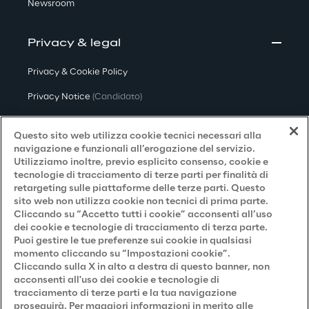
Newsroom
Privacy & legal
Privacy & Cookie Policy
Privacy Notice
(Candidato)
Privacy Notice
(Cliente)
Questo sito web utilizza cookie tecnici necessari alla
Privacy Notice
(Fornitore)
navigazione e funzionali all’erogazione del servizio.
Utilizziamo inoltre, previo esplicito consenso, cookie e
Privacy Notice
(Marketing)
tecnologie di tracciamento di terze parti per finalità di
retargeting sulle piattaforme delle terze parti. Questo
Accessibilità
sito web non utilizza cookie non tecnici di prima parte.
Cliccando su “Accetto tutti i cookie” acconsenti all’uso
dei cookie e tecnologie di tracciamento di terza parte.
Puoi gestire le tue preferenze sui cookie in qualsiasi
Careers
momento cliccando su “Impostazioni cookie”.
Cliccando sulla X in alto a destra di questo banner, non
Contacts
acconsenti all'uso dei cookie e tecnologie di
tracciamento di terze parti e la tua navigazione
proseguirà. Per maggiori informazioni in merito alle