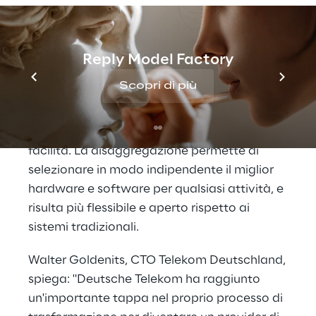
basato su cloud. La piattaforma Access 4.0
assorbe molte delle funzioni dei classici
sistemi di supporto alle operations
Reply Model Factory
attraverso il
software-defined networking
.
Scopri di più
Attraverso questo paradigma, viene favorita
l'automazione, permettendo di
implementare anche i processi più snelli con
facilità. La disaggregazione permette di
selezionare in modo indipendente il miglior
hardware e software per qualsiasi attività, e
risulta più flessibile e aperto rispetto ai
sistemi tradizionali.
Walter Goldenits, CTO Telekom Deutschland,
spiega: "Deutsche Telekom ha raggiunto
un'importante tappa nel proprio processo di