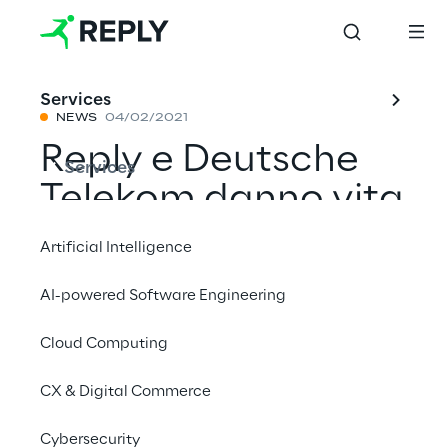
Services
NEWS
04/02/2021
Reply e Deutsche
Services
Telekom danno vita
alle reti cloud-
Artificial Intelligence
native
AI-powered Software Engineering
Cloud Computing
Condividi con un amico
CX & Digital Commerce
News
Cybersecurity