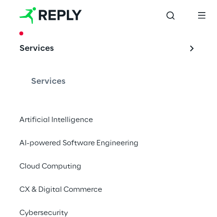
CASE STUDY
Services
Vjumi: un servizio di 
officina digitale on 
Services
the road
Artificial Intelligence
AI-powered Software Engineering
Concept Reply ha sviluppato, per Select AG, 
l’app mobile vjumi ed una piattaforma IoT
Cloud Computing
CX & Digital Commerce
Cybersecurity