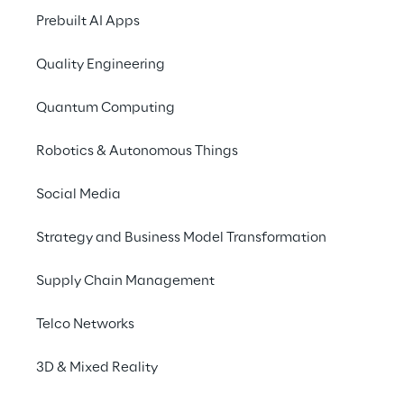
Prebuilt AI Apps
Questi “breakdown”, in ogni caso, 
dovrebbero essere evitati.
Quality Engineering
Il futuro si basa su una manutenzione 
regolare effettuata anticipatamente: 
Quantum Computing
la 
manutenzione predittiva
. Gli 
Robotics & Autonomous Things
automobilisti dovranno essere informati 
prima che i danni possano accadere: 
Social Media
dovranno quindi ricevere un promemoria 
tramite e-mail o notifica push per 
Strategy and Business Model Transformation
concordare per tempo il successivo 
appuntamento con un’officina specializzata.
Supply Chain Management
Telco Networks
3D & Mixed Reality