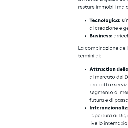
restare immobili ma a
Tecnologica:
 sf
di creazione e g
Business: 
arricc
La combinazione delle
termini di:
Attraction della
al mercato dei Di
prodotti e servi
segmento di merc
futura e di pas
Internazionaliz
l’apertura ai Di
livello internaz