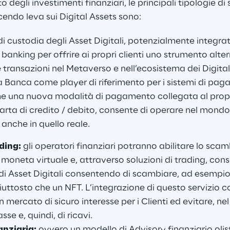
egli investimenti finanziari, le principali tipologie di 
endo leva sui Digital Assets sono:
 di custodia degli Asset Digitali, potenzialmente integrat
anking per offrire ai propri clienti uno strumento alter
e transazioni nel Metaverso e nell’ecosistema dei Digital
 Banca come player di riferimento per i sistemi di paga
me una nuova modalità di pagamento collegata al propr
rta di credito / debito, consente di operare nel mondo v
anche in quello reale.
ding:
 gli operatori finanziari potranno abilitare lo scam
moneta virtuale e, attraverso soluzioni di trading, conse
 Asset Digitali consentendo di scambiare, ad esempio,
iuttosto che un NFT. L’integrazione di questo servizio c
n mercato di sicuro interesse per i Clienti ed evitare, ne
sse e, quindi, di ricavi.
nziaria:
 ovvero un modello di Advisory finanziario olis