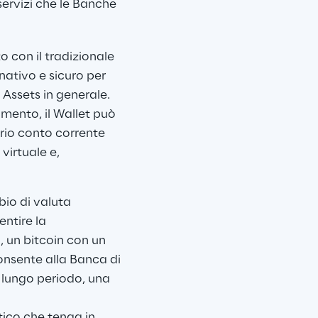
servizi che le Banche 
o con il tradizionale 
nativo e sicuro per 
 Assets in generale. 
mento, il Wallet può 
io conto corrente 
irtuale e, 
bio di valuta 
ntire la 
 un bitcoin con un 
onsente alla Banca di 
l lungo periodo, una 
tico che tenga in 