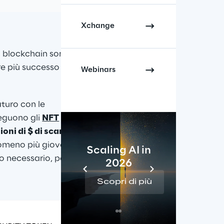
Xchange
 blockchain sono i 
e più successo nel 
Webinars
turo con le 
eguono gli 
NFT
 che 
ioni di $ di scambi 
nomeno più giovane 
Scaling AI in
vo necessario, potrà 
2026
Re
Scopri di più
Sc