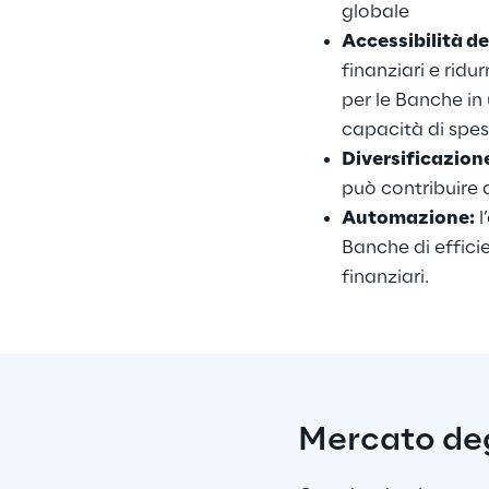
globale 
Accessibilità de
finanziari e ridu
per le Banche in
capacità di spes
Diversificazion
può contribuire a
Automazione:
 
Banche di effici
finanziari.
Mercato degl