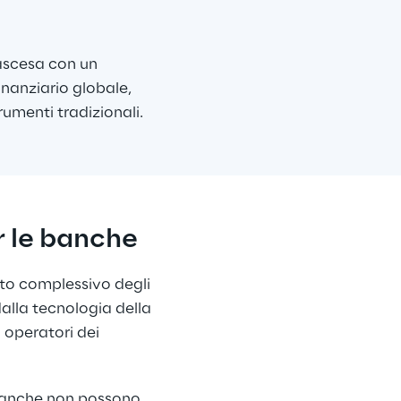
ascesa con un 
inanziario globale, 
rumenti tradizionali.
r le banche
to complessivo degli 
dalla tecnologia della 
 operatori dei 
 Banche non possono 