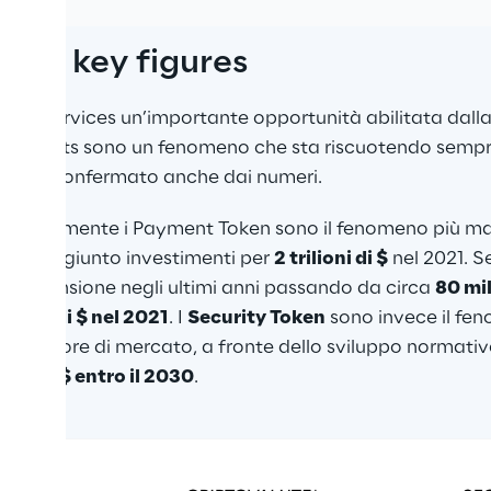
iari: key figures
ancial Services un’importante opportunità abilitata dalla
gital Assets sono un fenomeno che sta riscuotendo sempr
eresse confermato anche dai numeri.
za, sicuramente i Payment Token sono il fenomeno più ma
nno raggiunto investimenti per 
2 trilioni di $
 nel 2021. S
 espansione negli ultimi anni passando da circa 
80 mil
 miliardi $ nel 2021
. I 
Security Token
 sono invece il fe
che il valore di mercato, a fronte dello sviluppo normati
ardi di $ entro il 2030
.