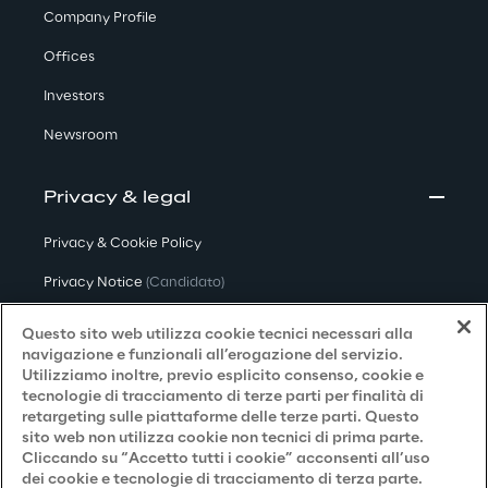
Company Profile
Offices
Investors
Newsroom
Privacy & legal
Privacy & Cookie Policy
Privacy Notice
(Candidato)
Privacy Notice
(Cliente)
Questo sito web utilizza cookie tecnici necessari alla
navigazione e funzionali all’erogazione del servizio.
Privacy Notice
(Fornitore)
Utilizziamo inoltre, previo esplicito consenso, cookie e
tecnologie di tracciamento di terze parti per finalità di
Privacy Notice
(Marketing)
retargeting sulle piattaforme delle terze parti. Questo
sito web non utilizza cookie non tecnici di prima parte.
Accessibilità
Cliccando su “Accetto tutti i cookie” acconsenti all’uso
dei cookie e tecnologie di tracciamento di terza parte.