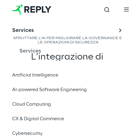
Services
SFRUTTARE L'IA PER MIGLIORARE LA GOVERNANCE E 
LE OPERAZIONI DI SICUREZZA
Services
L’integrazione di 
assistenti AI nei Centri 
Operativi di Sicurezza 
Artificial Intelligence
(SOC) e in generale nelle 
AI-powered Software Engineering
attività di sicurezza offre 
Cloud Computing
un modo per migliorare 
l’efficienza, compensare 
CX & Digital Commerce
le carenze di risorse e 
Cybersecurity