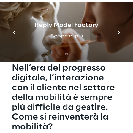
The opportunity
The trend
Reply Model Factory
Scopri di più
Starting point
THE BIG PICTURE
Nell’era del progresso 
digitale, l’interazione 
con il cliente nel settore 
della mobilità è sempre 
più difficile da gestire. 
Come si reinventerà la 
mobilità?