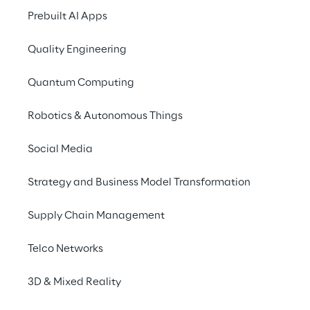
Prebuilt AI Apps
Ora è il momento di 
Quality Engineering
definire nuovi standard 
Quantum Computing
di mobilità: quali sono i 
principali trend
Robotics & Autonomous Things
dell’e-commerce nel 
Social Media
settore automobilistico?
Strategy and Business Model Transformation
Supply Chain Management
INDEX
Telco Networks
The big picture
3D & Mixed Reality