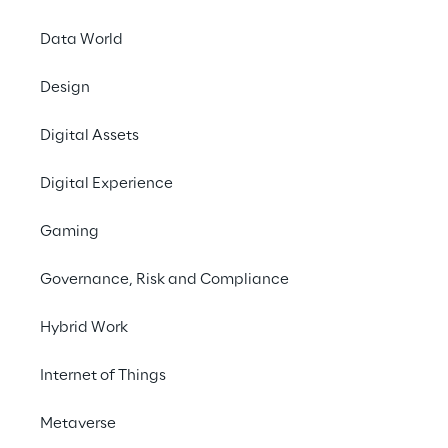
attraverso la Sonar Trend Platform – in che 
modo questo settore potrebbe reinventarsi 
Data World
in futuro.
Design
#Computing & Infrastructure
Digital Assets
#Robotics & Autonomous Things
Digital Experience
#IoT
Gaming
Governance, Risk and Compliance
Hybrid Work
Internet of Things
Metaverse