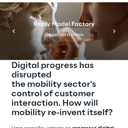
The opportunity
The trend
Reply Model Factory
Descubra mais
Starting point
THE BIG PICTURE
Digital progress has 
disrupted
the mobility sector's 
control of customer 
interaction. How will 
mobility re-invent itself?