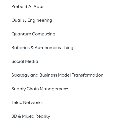
Prebuilt AI Apps
O que é tendência no 
Quality Engineering
mercado de e-
Quantum Computing
commerce automotivo? 
Agora é a chance de 
Robotics & Autonomous Things
definir novos padrões de 
Social Media
mobilidade
Strategy and Business Model Transformation
Supply Chain Management
INDEX
Telco Networks
The big picture
3D & Mixed Reality