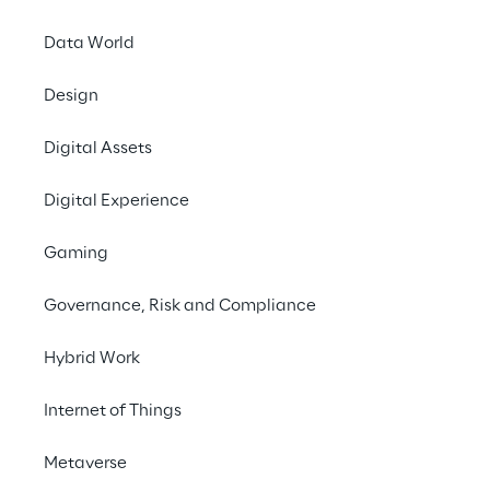
dados coletados através da Sonar Trend 
Platform – como o setor poderia se 
Data World
reinventar no futuro.
Design
#Computing & Infrastructure
Digital Assets
#Robotics & Autonomous Things
Digital Experience
#IoT
Gaming
Governance, Risk and Compliance
Hybrid Work
Internet of Things
Metaverse