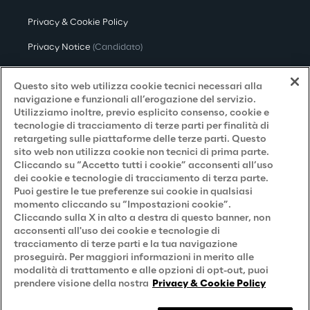
Privacy & Cookie Policy
Privacy Notice
(Candidato)
Privacy Notice
(Cliente)
Questo sito web utilizza cookie tecnici necessari alla
Privacy Notice
(Fornitore)
navigazione e funzionali all’erogazione del servizio.
Utilizziamo inoltre, previo esplicito consenso, cookie e
Privacy Notice
(Marketing)
tecnologie di tracciamento di terze parti per finalità di
retargeting sulle piattaforme delle terze parti. Questo
Accessibilità
sito web non utilizza cookie non tecnici di prima parte.
Cliccando su “Accetto tutti i cookie” acconsenti all’uso
dei cookie e tecnologie di tracciamento di terza parte.
Puoi gestire le tue preferenze sui cookie in qualsiasi
Careers
momento cliccando su “Impostazioni cookie”.
Cliccando sulla X in alto a destra di questo banner, non
Contacts
acconsenti all'uso dei cookie e tecnologie di
tracciamento di terze parti e la tua navigazione
proseguirà. Per maggiori informazioni in merito alle
modalità di trattamento e alle opzioni di opt-out, puoi
prendere visione della nostra
Privacy & Cookie Policy