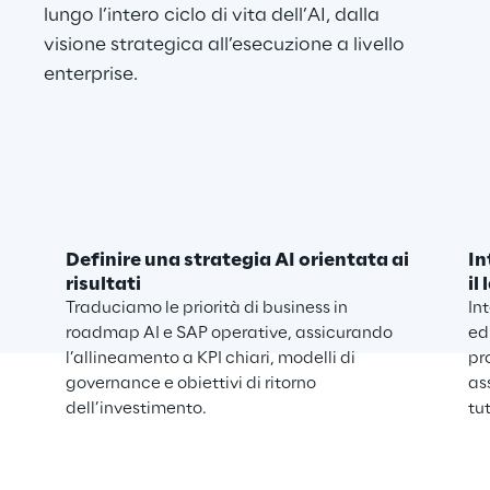
lungo l’intero ciclo di vita dell’AI, dalla 
visione strategica all’esecuzione a livello 
enterprise.
Definire una strategia AI orientata ai
In
risultati
il
Traduciamo le priorità di business in
In
roadmap AI e SAP operative, assicurando
ed
l’allineamento a KPI chiari, modelli di
pr
governance e obiettivi di ritorno
as
dell’investimento.
tu