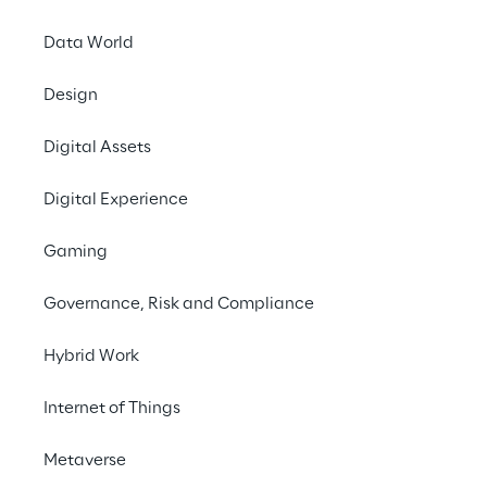
mercato complesso e volatile, valutando le 
performance su tre dimensioni chiave:
Data World
Design
Digital Assets
Digital Experience
Gaming
Forza di mercato
Governance, Risk and Compliance
Presenza globale ed eccellenza nella delivery a
Ca
livello locale.
te
Hybrid Work
Internet of Things
Metaverse