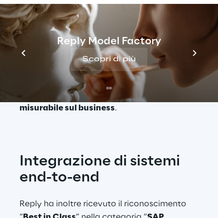
categoria ed è stata riconosciuta come 
“
Best in Class
” in Europa.
La nostra forza è aiutare le organizzazioni a 
Reply Model Factory
superare i proof of concept per arrivare alla 
messa in produzione e a un’adozione 
Scopri di più
scalabile di SAP Joule e di agenti autonomi. 
Questo abilita l’
automazione dei processi
, 
decisioni più efficaci
 e un 
impatto 
misurabile sul business
.
Integrazione di sistemi
end-to-end
Reply ha inoltre ricevuto il riconoscimento 
“
Best in Class
” nella categoria “
SAP 