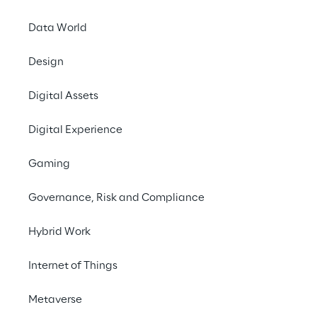
trois dimensions clés :
Data World
Design
Digital Assets
Digital Experience
Gaming
Force du marché
Governance, Risk and Compliance
Portée mondiale et excellence de la livraison 
Ca
locale.
techn
Hybrid Work
Internet of Things
Metaverse