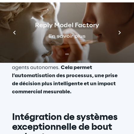
distingué dans cette catégorie 
nouvellement introduite et a été reconnu 
comme « meilleur de sa catégorie » en 
Reply Model Factory
Europe. Notre force réside dans notre 
capacité à aider les organisations à aller au-
En savoir plus
delà des preuves de concept pour parvenir 
à un déploiement productif et à une 
adoption évolutive de SAP Joule et des 
agents autonomes. 
Cela permet 
l’automatisation des processus, une prise 
de décision plus intelligente et un impact 
commercial mesurable.
Intégration de systèmes 
exceptionnelle de bout 