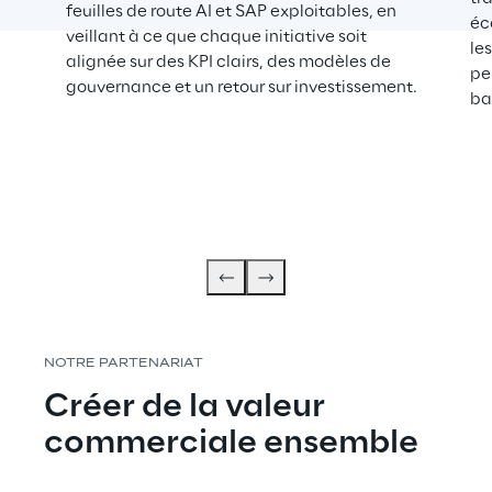
feuilles de route AI et SAP exploitables, en
éc
veillant à ce que chaque initiative soit
le
alignée sur des KPI clairs, des modèles de
pe
gouvernance et un retour sur investissement.
bas
NOTRE PARTENARIAT
Créer de la valeur 
commerciale ensemble