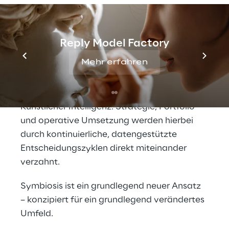
Symbiosis ist ein ganzheitliches 
Betriebsmodell, das gezielt für die 
Reply Model Factory
Anforderungen der KI-gestützten 
Mehr erfahren
Umsetzung entwickelt wurde. Es ersetzt die 
klassische teambasierte Koordination durch 
kompakte Einheiten aus Mensch und 
Künstlicher Intelligenz. Strategie, Portfolio 
und operative Umsetzung werden hierbei 
durch kontinuierliche, datengestützte 
Entscheidungszyklen direkt miteinander 
verzahnt.
Symbiosis ist ein grundlegend neuer Ansatz 
– konzipiert für ein grundlegend verändertes 
Umfeld.