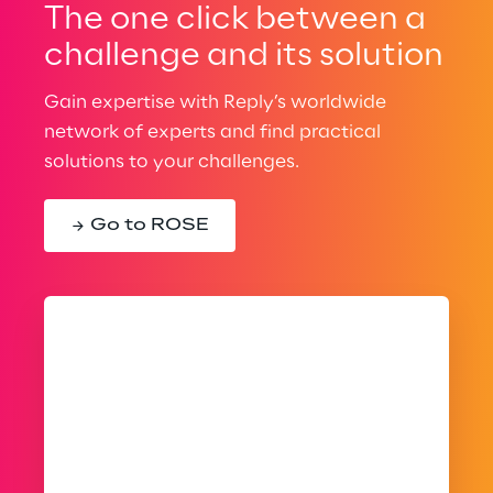
The one click between a
challenge and its solution
Gain expertise with Reply’s worldwide
network of experts and find practical
solutions to your challenges.
Go to ROSE