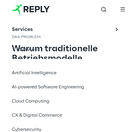
Services
DAS PROBLEM
Warum traditionelle 
Services
Betriebsmodelle 
ausgedient haben
Artificial Intelligence
Die Künstliche Intelligenz hat die 
AI-powered Software Engineering
Grundregeln der Softwareentwicklung 
fundamental verändert. Wo früher ganze 
Cloud Computing
Teams nötig waren, erledigen heute ein oder 
CX & Digital Commerce
zwei Ingenieure mit Unterstützung von KI-
Agenten dasselbe Pensum. Die 
Cybersecurity