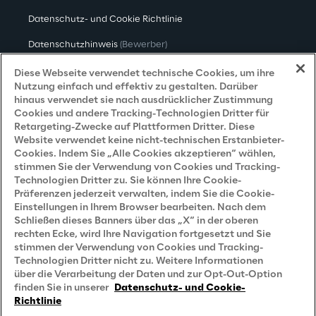
Datenschutz- und Cookie Richtlinie
Datenschutzhinweis
(Bewerber)
Datenschutzhinweis
(Kunden)
Diese Webseite verwendet technische Cookies, um ihre
Nutzung einfach und effektiv zu gestalten. Darüber
Datenschutzhinweis
(Dienstleister)
hinaus verwendet sie nach ausdrücklicher Zustimmung
Cookies und andere Tracking-Technologien Dritter für
Datenschutzhinweis
(Marketing)
Retargeting-Zwecke auf Plattformen Dritter. Diese
Website verwendet keine nicht-technischen Erstanbieter-
Grundsatzerklärung - LKSG
(Deutschland)
Cookies. Indem Sie „Alle Cookies akzeptieren“ wählen,
stimmen Sie der Verwendung von Cookies und Tracking-
Accessibility Statement
Technologien Dritter zu. Sie können Ihre Cookie-
Präferenzen jederzeit verwalten, indem Sie die Cookie-
Einstellungen in Ihrem Browser bearbeiten. Nach dem
Schließen dieses Banners über das „X“ in der oberen
Careers
rechten Ecke, wird Ihre Navigation fortgesetzt und Sie
stimmen der Verwendung von Cookies und Tracking-
Contacts
Technologien Dritter nicht zu. Weitere Informationen
über die Verarbeitung der Daten und zur Opt-Out-Option
finden Sie in unserer
Datenschutz- und Cookie-
Richtlinie