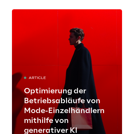
Echtzeittransparenz über
Bestände ermöglicht.
ARTICLE
Optimierung der
Betriebsabläufe von
Mode-Einzelhändlern
mithilfe von
generativer KI