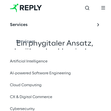
Retail & Consumer 
Products
Services
Services
Ein phygitaler Ansatz, 
der über den klassischen 
Einzelhandel hinausgeht
Artificial Intelligence
AI-powered Software Engineering
Cloud Computing
CX & Digital Commerce
Cybersecurity