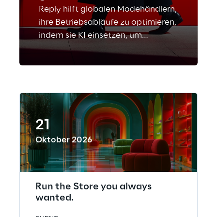
Reply hilft globalen Modehändlern,
ihre Betriebsabläufe zu optimieren,
indem sie KI einsetzen, um
Nachfrageprognosen, Logistik,
Bestandskontrolle und
Einkaufsentscheidungen zu
verbessern – und so einen
konsistenten sowie effizienten
Verkauf auf den globalen Märkten
21
zu gewährleisten.
Oktober 2026
Run the Store you always
wanted.