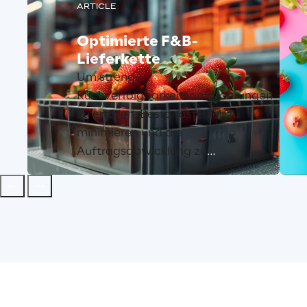
ARTICLE
Optimierte F&B-
Lieferkette
Um strenge
Rückverfolgbarkeitsanforderungen
zu erfüllen, Bestandsfehler zu
minimieren und die
Auftragsabwicklung zu
beschleunigen, setzen
Unternehmen der Lebensmittel-
und Getränkeindustrie auf LEA
Reply – eine Lösung, die
Chargenverfolgung,
Haltbarkeitsmanagement und
Kommissionierprozesse
automatisiert und gleichzeitig