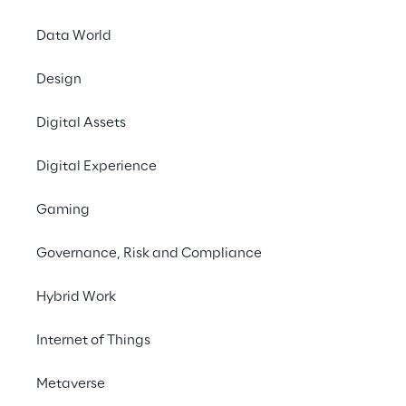
Data World
Design
Platzierung
Neue Kanäle bieten unterschiedliche 
Verv
Digital Assets
Wertversprechen: Lieferung, Experience, 
in
Empfehlungen
Digital Experience
Gaming
Governance, Risk and Compliance
Hybrid Work
Internet of Things
Metaverse