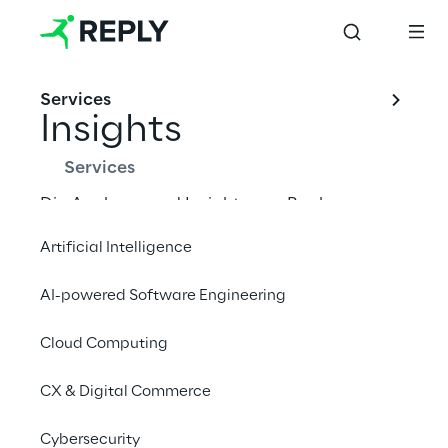
Services
Insights
Services
Die Analysen und Insights von Reply 
umfassen alle Branchen und beleuchten die 
Artificial Intelligence
neuesten Innovationstrends.
AI-powered Software Engineering
Cloud Computing
Aktuelle Trends
CX & Digital Commerce
Cybersecurity