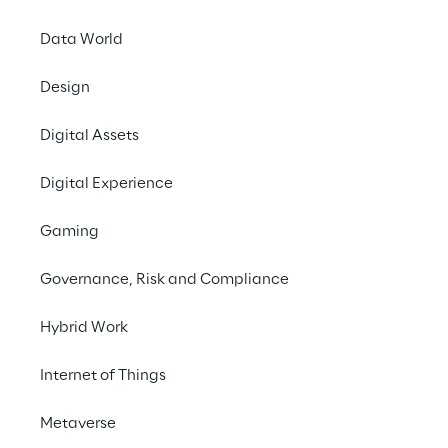
Data World
Design
Digital Assets
Digital Experience
Gaming
Governance, Risk and Compliance
Hybrid Work
RESEARCH
Internet of Things
From Code To Control:
AI’s Takeover Of
Metaverse