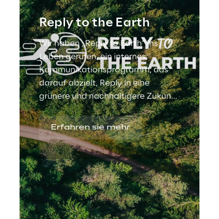
Reply to the Earth
Wir haben „Reply to Earth“ ins
Leben gerufen, ein internes
Kommunikationsprogramm, das
darauf abzielt, Reply in eine
grünere und nachhaltigere Zukunft
zu führen .
Erfahren sie mehr