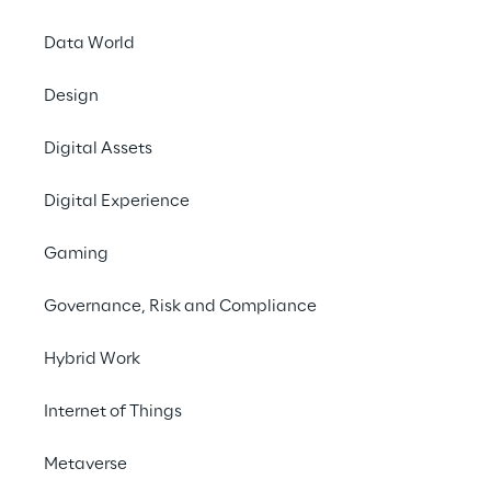
Data World
Design
Praça
Digital Assets
Novos canais oferecem diferentes propostas de 
“M
Digital Experience
valor: entrega, experiência, recomendações
pen
Gaming
Governance, Risk and Compliance
Hybrid Work
Internet of Things
Metaverse