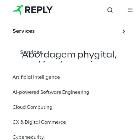
Retail & Consumer 
Products
Services
Services
Abordagem phygital, 
além do varejo a 
qualquer momento e em 
Artificial Intelligence
qualquer lugar
AI-powered Software Engineering
Cloud Computing
CX & Digital Commerce
Cybersecurity