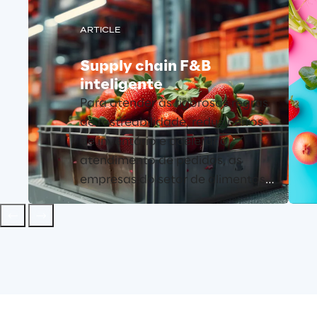
ARTICLE
Supply chain F&B
inteligente
Para atender às rigorosas regras
de rastreabilidade, reduzir erros
de inventário e acelerar o
atendimento de pedidos, as
empresas do setor de alimentos
e bebidas podem contar com o
LEA Reply para automatizar o
rastreamento de lotes, o
gerenciamento de validade e os
fluxos de separação, oferecendo
às equipes visibilidade em tempo
real dos estoques.