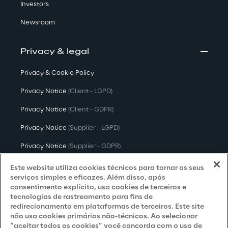
Investors
Newsroom
Privacy & legal
Privacy & Cookie Policy
Privacy Notice
(Client - LGPD)
Privacy Notice
(Client - GDPR)
Privacy Notice
(Supplier - LGPD)
Privacy Notice
(Supplier - GDPR)
Privacy Notice
(Candidate - LGPD)
Este website utiliza cookies técnicos para tornar os seus
serviços simples e eficazes. Além disso, após
Privacy Notice
(Candidate - GDPR)
consentimento explícito, usa cookies de terceiros e
tecnologias de rastreamento para fins de
Privacy Notice
(Marketing)
redirecionamento em plataformas de terceiros. Este site
não usa cookies primários não-técnicos. Ao selecionar
Accessibility Statement
“aceitar todos os cookies” você concorda com o uso de