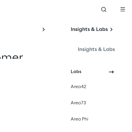
Insights & Labs
Insights & Labs
omer 
ellung 
Labs
r Vision 
Area42
binieren.
Area73
Area Phi