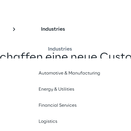
Industries
Industries
schaffen eine neue Cust
ence, indem wir die Erst
Automotive & Manufacturing
r Inhalte, KI und Compute
Energy & Utilities
derne Edge-Geräte kom
Financial Services
Logistics