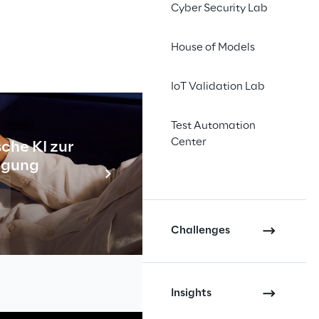
Cyber Security Lab
House of Models
IoT Validation Lab
Test Automation
Center
che KI zur
Industr
tigung
Meh
Challenges
Insights