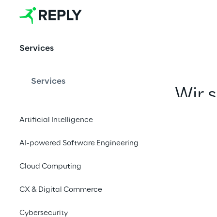
3D & Mixed 
Reality
Services
Services
Wir 
Experi
Artificial Intelligence
digitale
AI-powered Software Engineering
sowie mo
Cloud Computing
CX & Digital Commerce
Cybersecurity