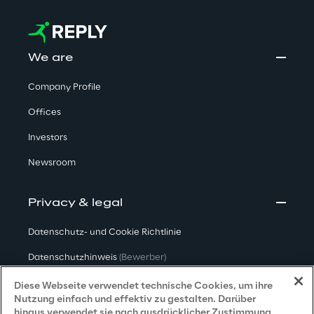
We are
Company Profile
Offices
Investors
Newsroom
Privacy & legal
Datenschutz- und Cookie Richtlinie
Datenschutzhinweis
(Bewerber)
Datenschutzhinweis
(Kunden)
Diese Webseite verwendet technische Cookies, um ihre
Nutzung einfach und effektiv zu gestalten. Darüber
Datenschutzhinweis
(Dienstleister)
hinaus verwendet sie nach ausdrücklicher Zustimmung