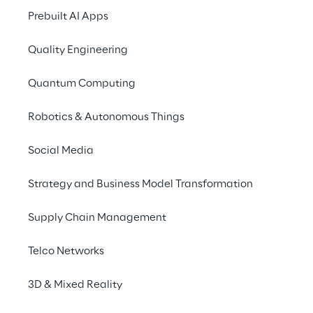
Prebuilt AI Apps
Annual Report 2025 (ESEF
Quality Engineering
XHTML - Italienisch)
Quantum Computing
Robotics & Autonomous Things
31/03/2026
Annual Report 2025 (ESEF ZIP)
Social Media
Strategy and Business Model Transformation
31/03/2026
Annual Report on Remuneration
Supply Chain Management
2025 (Englisch)
Telco Networks
31/03/2026
3D & Mixed Reality
Corporate Governance Report
2025 (Englisch)