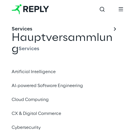
Services
Hauptversammlun
g
Services
Mit einem Freund teilen
Artificial Intelligence
AI-powered Software Engineering
Dokumenten der 
Cloud Computing
Gewöhnlich 
CX & Digital Commerce
Hauptversammlung der 
Cybersecurity