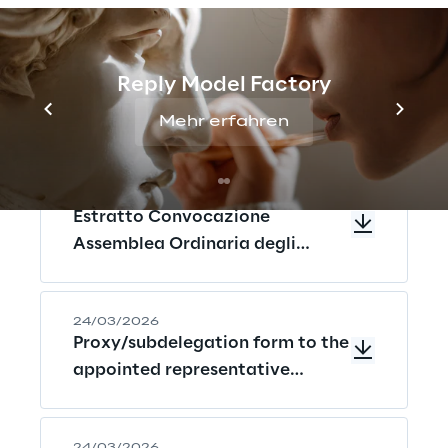
24/03/2026
Reply Model Factory
Convening of Ordinary
Shareholders’ meeting (Englisch)
Mehr erfahren
24/03/2026
Estratto Convocazione
Assemblea Ordinaria degli
Azionisti (Italienisch)
24/03/2026
Proxy/subdelegation form to the
appointed representative
(Englisch)