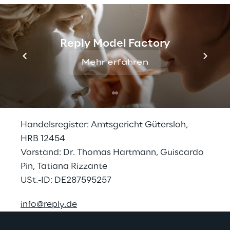
Datenschutzerklärung
Reply Deutschland SE
Bartholomäusweg 26
Reply Model Factory
33334 Gütersloh
Mehr erfahren
Deutschland
Tel. +49 5241 5009-0
Handelsregister: Amtsgericht Gütersloh, 
HRB 12454
Vorstand: Dr. Thomas Hartmann, Guiscardo 
Pin, Tatiana Rizzante
USt.-ID: DE287595257
info@reply.de