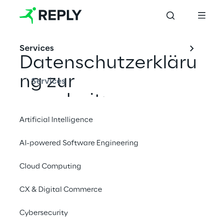
Services
Datenschutzerkläru
ng zur 
Services
verarbeitung 
personenbezogene
Artificial Intelligence
r Daten von 
AI-powered Software Engineering
Lieferanten und 
Cloud Computing
Potenziellen 
CX & Digital Commerce
Lieferanten
Cybersecurity