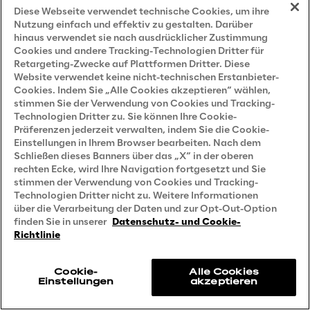
Diese Webseite verwendet technische Cookies, um ihre
Modalitäten sowie das Verfahren  der 
Nutzung einfach und effektiv zu gestalten. Darüber
elektronischen Verarbeitung  zu  erhalten;
hinaus verwendet sie nach ausdrücklicher Zustimmung
Cookies und andere Tracking-Technologien Dritter für
c) die Richtigkeit der Daten zu überprüfen 
Retargeting-Zwecke auf Plattformen Dritter. Diese
Website verwendet keine nicht-technischen Erstanbieter-
und deren Integration, Aktualisierung oder 
Cookies. Indem Sie „Alle Cookies akzeptieren“ wählen,
Änderung zu verlangen;
stimmen Sie der Verwendung von Cookies und Tracking-
Technologien Dritter zu. Sie können Ihre Cookie-
Präferenzen jederzeit verwalten, indem Sie die Cookie-
d) die Löschung, Anonymisierung oder 
Einstellungen in Ihrem Browser bearbeiten. Nach dem
Einschränkung der Verarbeitung von Daten 
Schließen dieses Banners über das „X“ in der oberen
rechten Ecke, wird Ihre Navigation fortgesetzt und Sie
zu verlangen, die unter Verstoß gegen die 
stimmen der Verwendung von Cookies und Tracking-
geltenden Gesetze verarbeitet wurden, und 
Technologien Dritter nicht zu. Weitere Informationen
aus legitimen Gründen gegen die 
über die Verarbeitung der Daten und zur Opt-Out-Option
finden Sie in unserer
Datenschutz- und Cookie-
Verarbeitung von Daten Einspruch 
Richtlinie
einzulegen;
Cookie-
Alle Cookies
e) gegebenenfalls zuvor erteilte 
Einstellungen
akzeptieren
Einwilligungen zu widerrufen;