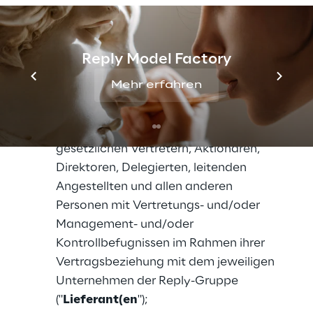
und/oder Management- und/oder 
Kontrollbefugnissen ("
potenzieller 
Lieferant
");
Reply Model Factory
aktuelle und ehemalige Lieferanten (im 
Mehr erfahren
Falle von natürlichen Personen und 
Selbstständigen), einschließlich 
Beratern und Mitarbeitern sowie 
gesetzlichen Vertretern, Aktionären, 
Direktoren, Delegierten, leitenden 
Angestellten und allen anderen 
Personen mit Vertretungs- und/oder 
Management- und/oder 
Kontrollbefugnissen im Rahmen ihrer 
Vertragsbeziehung mit dem jeweiligen 
Unternehmen der Reply-Gruppe 
("
Lieferant(en
");