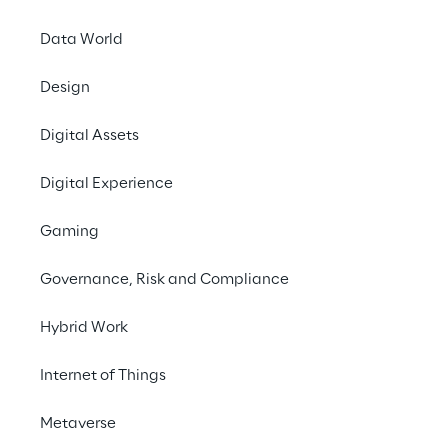
Demo buchen
Data World
Design
#SkillManagement #ResumeAutomation 
#WorkforceIntelligence #TalentMapping
Digital Assets
Digital Experience
Gaming
Governance, Risk and Compliance
Hybrid Work
Internet of Things
Metaverse