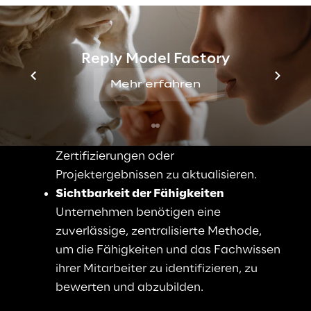
Es ergeben sich zwei große 
Herausforderungen:
Reply Model Factory
Verwaltung von Lebensläufen
Mehr erfahren
Mitarbeiter empfinden es als 
zeitaufwändig und schwierig, ihre 
Lebensläufe mit neuen Erfahrungen, 
Zertifizierungen oder 
Projektergebnissen zu aktualisieren
.
Sichtbarkeit der Fähigkeiten
Unternehmen benötigen eine 
zuverlässige, zentralisierte Methode, 
um die Fähigkeiten und das Fachwissen 
ihrer Mitarbeiter zu identifizieren, zu 
bewerten und abzubilden.