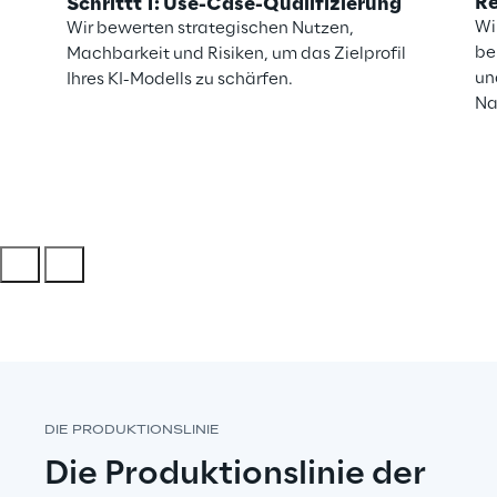
Re
Schrittt 1: Use-Case-Qualifizierung
Wi
Wir bewerten strategischen Nutzen,
be
Machbarkeit und Risiken, um das Zielprofil
un
Ihres KI-Modells zu schärfen.
Na
DIE PRODUKTIONSLINIE
Die Produktionslinie der 