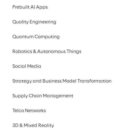
Unternehmen benötigen jedoch 
Prebuilt AI Apps
Spezialisten, die interne Standards, 
regulatorische Vorgaben und tiefes 
Quality Engineering
Domänenwissen beherrschen. Die Reply 
Quantum Computing
Model Factory schließt diese Lücke. Wir 
ermöglichen es Unternehmen, Modelle zu 
Robotics & Autonomous Things
trainieren, die ihre eigene Betriebslogik und 
Fachsprache verstehen. So wird aus 
Social Media
internem Wissen eine rechtlich abgesicherte, 
unternehmenseigene Intelligenz.
Strategy and Business Model Transformation
Supply Chain Management
Telco Networks
3D & Mixed Reality