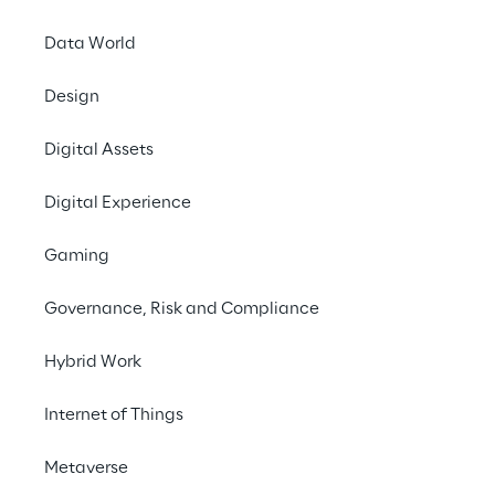
Projekte einreichen
Data World
Design
Digital Assets
Digital Experience
DER ENTSCHEIDENDE VORTEIL
Warum die „Reply Model 
Gaming
Factory“ essenziell ist: 
Governance, Risk and Compliance
Von Standard-KI zu 
Enterprise Intelligence
Hybrid Work
Internet of Things
Die meisten KI-Modelle sind Generalisten, 
Metaverse
die auf öffentlichen Daten basieren. 