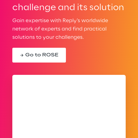
challenge and its solution
Gain expertise with Reply’s worldwide
network of experts and find practical
solutions to your challenges.
Go to ROSE