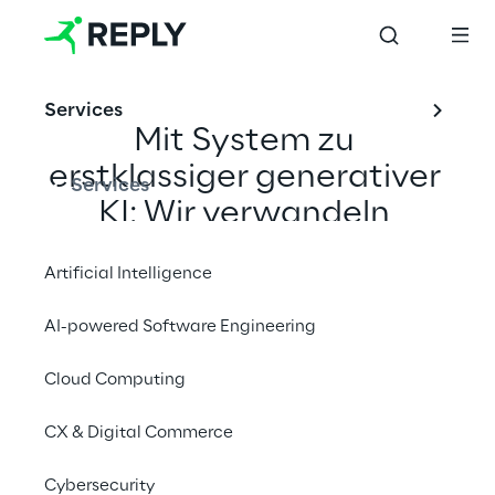
sind.
Services
Mit System zu 
erstklassiger generativer 
Services
KI: Wir verwandeln 
wertvolles 
Artificial Intelligence
Unternehmenswissen in 
maßgeschneiderte 
AI-powered Software Engineering
Agenten und Systeme, 
Cloud Computing
die sich nahtlos in die 
Praxis jeder Organisation 
CX & Digital Commerce
einfügen.
Cybersecurity