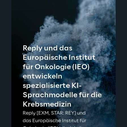
Reply und das
Europäische Institut
für Onkologie (IEO)
entwickeln
spezialisierte KI-
Sprachmodelle für die
Krebsmedizin
Reply [EXM, STAR: REY] und
das Europäische Institut für