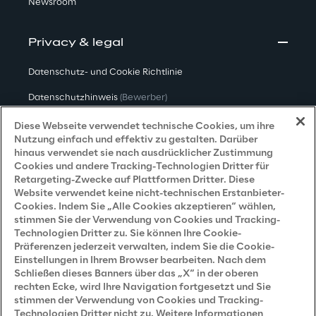
Newsroom
Privacy & legal
Datenschutz- und Cookie Richtlinie
Datenschutzhinweis
(Bewerber)
Datenschutzhinweis
(Kunden)
Diese Webseite verwendet technische Cookies, um ihre
Nutzung einfach und effektiv zu gestalten. Darüber
Datenschutzhinweis
(Dienstleister)
hinaus verwendet sie nach ausdrücklicher Zustimmung
Cookies und andere Tracking-Technologien Dritter für
Datenschutzhinweis
(Marketing)
Retargeting-Zwecke auf Plattformen Dritter. Diese
Website verwendet keine nicht-technischen Erstanbieter-
Grundsatzerklärung - LKSG
(Deutschland)
Cookies. Indem Sie „Alle Cookies akzeptieren“ wählen,
stimmen Sie der Verwendung von Cookies und Tracking-
Accessibility Statement
Technologien Dritter zu. Sie können Ihre Cookie-
Präferenzen jederzeit verwalten, indem Sie die Cookie-
Einstellungen in Ihrem Browser bearbeiten. Nach dem
Schließen dieses Banners über das „X“ in der oberen
Careers
rechten Ecke, wird Ihre Navigation fortgesetzt und Sie
stimmen der Verwendung von Cookies und Tracking-
Contacts
Technologien Dritter nicht zu. Weitere Informationen