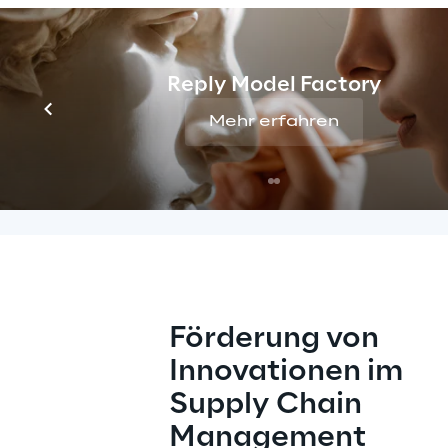
der Lieferkette vora
sodass diese in e
Reply Model Factory
Mehr erfahren
Zur Pressemitte
Förderung von 
Innovationen im 
Supply Chain 
Management