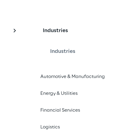
Industries
ie Ihren Lagerbetrieb
Industries
Automotive & Manufacturing
m Gartner 2023 Magic Quadrant für 
Energy & Utilities
t Systeme positioniert.
Financial Services
Logistics