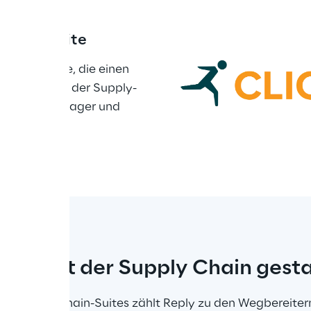
cution Suite
cution Suite, die einen 
se Steuerung der Supply-
istributionslager und 
icherstellt.
Zukunft der Supply Chain gest
en Supply-Chain-Suites zählt Reply zu den Wegbereitern