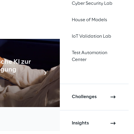
Cyber Security Lab
House of Models
ly im Gartner 2023 
IoT Validation Lab
r genannt.
Test Automation
Center
che KI zur
Industr
tigung
Meh
Challenges
Insights