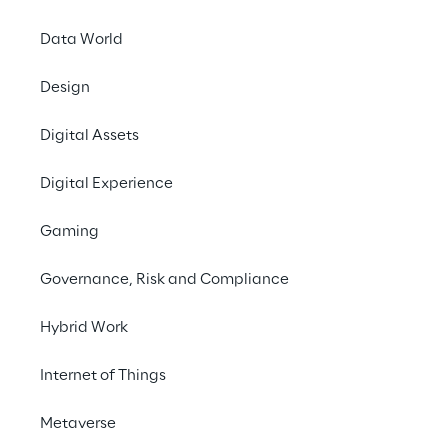
Data World
Design
Mit seinen proprie
Digital Assets
Magic Qua
Digital Experience
Eine Architektur für log
Gaming
LEA Reply ist das zukunfts
Governance, Risk and Compliance
Management-System (WMS) v
hochmoderne Supply-Chain-Execut
Hybrid Work
gebrauchsfertigen Business-Micro
Internet of Things
können kombiniert werden, um sc
spezifische Geschäftsanforder
Metaverse