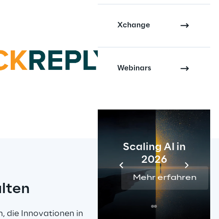
Xchange
Webinars
Scaling AI in
2026
Mehr erfahren
alten
, die Innovationen in 