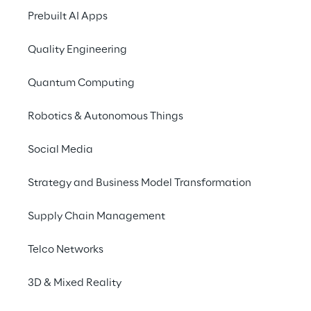
Prebuilt AI Apps
Die Warehouse Exe
Quality Engineering
Click Reply ist die Warehouse Exe
Quantum Computing
effektiven Betrieb und eine präzi
Chain-Execution-Prozesse für D
Robotics & Autonomous Things
Produktionsanlagen s
Social Media
Strategy and Business Model Transformation
Supply Chain Management
Telco Networks
Die 
3D & Mixed Reality
Mit seinen proprietär