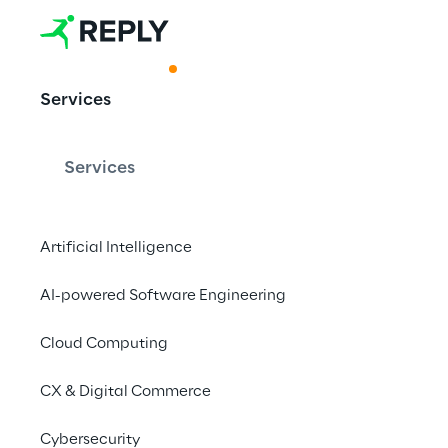
ACKNOWLEDGMENT
Services
Optimieren S
Services
mit Reply
Artificial Intelligence
Reply als Visionär i
AI-powered Software Engineering
Warehouse Managemen
Cloud Computing
CX & Digital Commerce
Cybersecurity