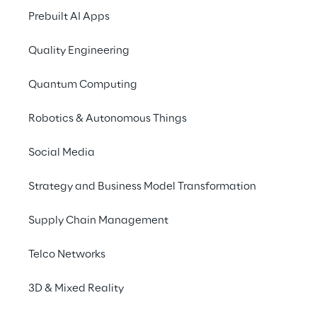
kundenorientierte Benchmark dieser Art und 
Prebuilt AI Apps
präsentiert das Feedback über die Leistung 
von 32 führenden Beratungs- und 
Quality Engineering
Systemintegrationsanbietern für Internet-of-
Quantum Computing
Things-Projekte.
Robotics & Autonomous Things
Download der Survey Highlights
Social Media
Strategy and Business Model Transformation
Supply Chain Management
Über das Umfrage-
Telco Networks
Design
3D & Mixed Reality
Teilnehmer: etwa 2.000 aus >30 Ländern, 