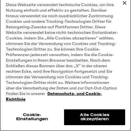
Diese Webseite verwendet technische Cookies, um ihre
Nutzung einfach und effektiv zu gestalten. Darüber
hinaus verwendet sie nach ausdrücklicher Zustimmung
Cookies und andere Tracking-Technologien Dritter für
Retargeting-Zwecke auf Plattformen Dritter. Diese
Website verwendet keine nicht-technischen Erstanbieter-
Cookies. Indem Sie „Alle Cookies akzeptieren“ wählen,
stimmen Sie der Verwendung von Cookies und Tracking-
Technologien Dritter zu. Sie können Ihre Cookie-
Präferenzen jederzeit verwalten, indem Sie die Cookie-
Einstellungen in Ihrem Browser bearbeiten. Nach dem
Schließen dieses Banners über das „X“ in der oberen
15 Mal als Leader 
rechten Ecke, wird Ihre Navigation fortgesetzt und Sie
stimmen der Verwendung von Cookies und Tracking-
ausgezeichnet
Technologien Dritter nicht zu. Weitere Informationen
über die Verarbeitung der Daten und zur Opt-Out-Option
finden Sie in unserer
Datenschutz- und Cookie-
"Die Ergebnisse dieser IoT-
Richtlinie
Anwenderbefragung zeigen eines sehr 
Cookie-
Alle Cookies
deutlich: Reply ist einer der führenden 
Einstellungen
akzeptieren
IoT-C&SI-Anbieter in Europa".