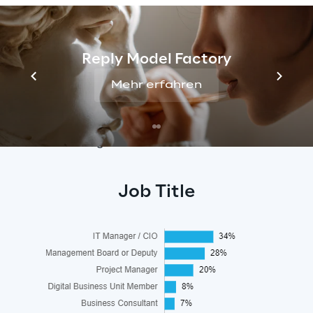
unterteilt in 9 Vergleichsgruppen (Peer 
Groups)
Reply Model Factory
Reply ist in zwei Peer Groups vertreten, die 
sich auf Regionen konzentrieren: EMEA und 
Mehr erfahren
DACH sowie einer Peer Group, die sich auf 
spezifische Projektszenarien für IoT und die 
Digitale Fabrik fokussiert.
Job Title