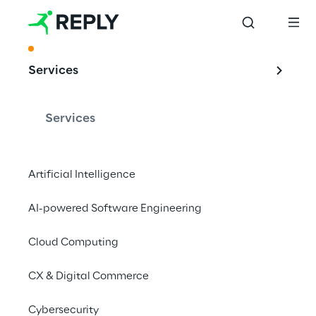
ACKNOWLEDGMENT
Services
Führender IoT-
Consulting- & 
Services
System-
Integration-
Artificial Intelligence
Anbieter in Europa
AI-powered Software Engineering
Cloud Computing
Die teknowlogy | PAC IoT C&SI Survey 2020 
CX & Digital Commerce
zeigt Reply an der Spitze
Cybersecurity