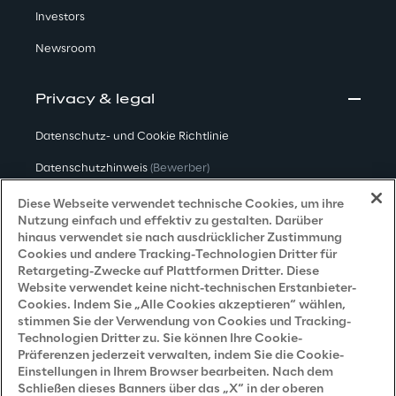
Investors
Newsroom
Privacy & legal
Datenschutz- und Cookie Richtlinie
Datenschutzhinweis
(Bewerber)
Datenschutzhinweis
(Kunden)
Diese Webseite verwendet technische Cookies, um ihre
Nutzung einfach und effektiv zu gestalten. Darüber
Datenschutzhinweis
(Dienstleister)
hinaus verwendet sie nach ausdrücklicher Zustimmung
Cookies und andere Tracking-Technologien Dritter für
Datenschutzhinweis
(Marketing)
Retargeting-Zwecke auf Plattformen Dritter. Diese
Website verwendet keine nicht-technischen Erstanbieter-
Grundsatzerklärung - LKSG
(Deutschland)
Cookies. Indem Sie „Alle Cookies akzeptieren“ wählen,
stimmen Sie der Verwendung von Cookies und Tracking-
Accessibility Statement
Technologien Dritter zu. Sie können Ihre Cookie-
Präferenzen jederzeit verwalten, indem Sie die Cookie-
Einstellungen in Ihrem Browser bearbeiten. Nach dem
Schließen dieses Banners über das „X“ in der oberen
Careers