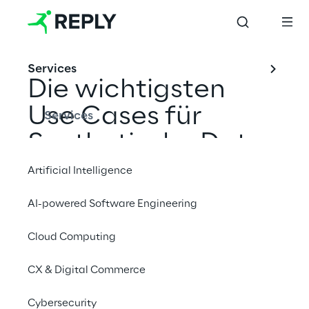
Services
Die wichtigsten 
Use Cases für 
Services
Synthetische Daten
RESEARCH
Artificial Intelligence
AI-powered Software Engineering
Entdecken Sie das Potenzial von 
synthetischen Daten zur Unterstützung 
Cloud Computing
spezialisierter KI-Modelle in verschiedenen 
CX & Digital Commerce
Branchen und Unternehmensbereichen.
Cybersecurity