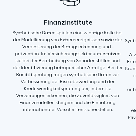
Finanzinstitute
Synthetische Daten spielen eine wichtige Rolle bei 
der Modellierung von Extremereignissen sowie der 
Synth
Verbesserung der Betrugserkennung und -
prävention. Im Versicherungssektor unterstützen 
Arz
sie bei der Bearbeitung von Schadensfällen und 
Erfo
der Identifizierung betrügerischer Anträge. Bei der 
Kran
Bonitätsprüfung tragen synthetische Daten zur 
i
Verbesserung der Risikobewertung und der 
Kreditwürdigkeitsprüfung bei, indem sie 
unte
Verzerrungen erkennen, die Zuverlässigkeit von 
Finanzmodellen steigern und die Einhaltung 
internationaler Vorschriften sicherstellen.
el
Pri