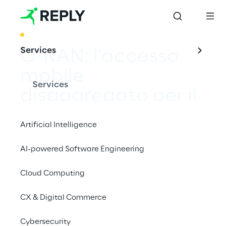
BEST PRACTICE
Services
O-RAN: l’accesso 
mobile 
Services
disaggregato per il 
mondo Telco
Artificial Intelligence
AI-powered Software Engineering
Cloud Computing
Reply opera nell’innovativo ecosistema O-
RAN per supportare lo sviluppo di reti mobili 
CX & Digital Commerce
di nuova generazione.
Cybersecurity