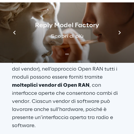
ORAN
La 
transizione
 dalla Traditional RAN alla 
Reply Model Factory
Open RAN porterà ad un 
approccio 
rivoluzionario
. Mentre nell’approccio 
Scopri di più
tradizionale l’intera fornitura dipende da un 
singolo vendor con un’interfaccia di 
proprietà (ovvero una soluzione dipendente 
dal vendor), nell’approccio Open RAN tutti i 
moduli possono essere forniti tramite 
molteplici vendor di Open RAN
, con 
interfacce aperte che consentono cambi di 
vendor. Ciascun vendor di software può 
lavorare anche sull’hardware, poiché è 
presente un’interfaccia aperta tra radio e 
software. 