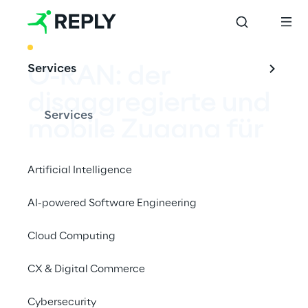
BEST PRACTICE
Services
O-RAN: der 
disaggregierte und 
Services
mobile Zugang für 
Telekommunikation
Artificial Intelligence
snetze
AI-powered Software Engineering
Cloud Computing
Reply arbeitet innerhalb des innovativen O-
CX & Digital Commerce
RAN-Ökosystems, an der nächsten 
Cybersecurity
Generation von Mobilfunknetzen