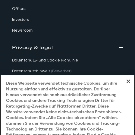
Offices
Investors
Newsroom
Privacy & legal
Datenschutz- und Cookie Richtlinie
Datenschutzhinweis
(Bewerber)
Datenschutzhinweis
(Kunden)
Diese Webseite verwendet technische Cookies, um ihre
Nutzung einfach und effektiv zu gestalten. Darüber
Datenschutzhinweis
(Dienstleister)
hinaus verwendet sie nach ausdrücklicher Zustimmung
Cookies und andere Tracking-Technologien Dritter für
Datenschutzhinweis
(Marketing)
Retargeting-Zwecke auf Plattformen Dritter. Diese
Website verwendet keine nicht-technischen Erstanbieter-
Grundsatzerklärung - LKSG
(Deutschland)
Cookies. Indem Sie „Alle Cookies akzeptieren“ wählen,
stimmen Sie der Verwendung von Cookies und Tracking-
Accessibility Statement
Technologien Dritter zu. Sie können Ihre Cookie-