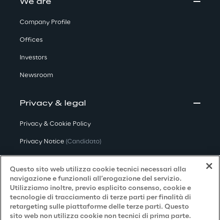
We are
Company Profile
Offices
Investors
Newsroom
Privacy & legal
Privacy & Cookie Policy
Privacy Notice
(Candidato)
Privacy Notice
(Cliente)
Questo sito web utilizza cookie tecnici necessari alla
Privacy Notice
(Fornitore)
navigazione e funzionali all’erogazione del servizio.
Utilizziamo inoltre, previo esplicito consenso, cookie e
Privacy Notice
(Marketing)
tecnologie di tracciamento di terze parti per finalità di
retargeting sulle piattaforme delle terze parti. Questo
Accessibilità
sito web non utilizza cookie non tecnici di prima parte.