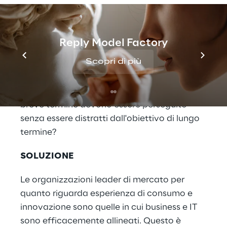
Tuttavia, raramente si ha la possibilità di
concentrarsi esclusivamente sulla
Reply Model Factory
trasformazione perché nella realtà le
Scopri di più
aziende non possono mettere in secondo
piano la stabilità operativa e la crescita
incrementale dei profitti. Quali iniziative di
breve termine devono essere perseguite
senza essere distratti dall'obiettivo di lungo
termine?
SOLUZIONE
Le organizzazioni leader di mercato per
quanto riguarda esperienza di consumo e
innovazione sono quelle in cui business e IT
sono efficacemente allineati. Questo è