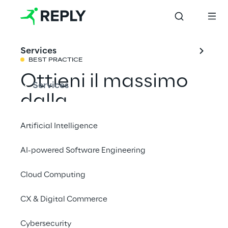
Services
BEST PRACTICE
Ottieni il massimo
Services
dalla
trasformazione
Artificial Intelligence
digitale
AI-powered Software Engineering
Cloud Computing
Condividi con un amico
CX & Digital Commerce
Cybersecurity