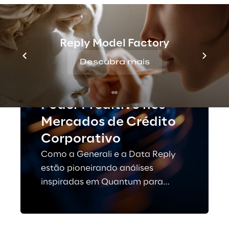
Reply Model Factory
Descubra mais
CASE STUDY
Desbloqueando o
Poder Preditivo nos
Mercados de Crédito
Corporativo
Como a Generali e a Data Reply
estão pioneirando análises
inspiradas em Quantum para
gestão de ativos.