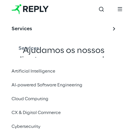
Comp
uting
Services
Services
Ajudamos os nossos 
clientes a compreender 
o potencial de 
Artificial Intelligence
computação quântica, 
AI-powered Software Engineering
aprofundando a 
aplicação de algoritmos 
Cloud Computing
quânticos e 
CX & Digital Commerce
identificando soluções 
de problemas ainda sem 
Cybersecurity