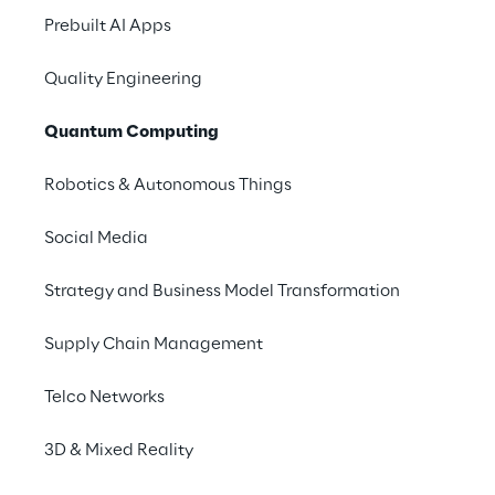
identificação de casos reais de uso e na 
em 
Prebuilt AI Apps
implementação das aplicações de computação 
e
quântica mais adequadas para desenvolver 
ab
provas de conceitos e projetos.
p
Quality Engineering
Quantum Computing
Robotics & Autonomous Things
Social Media
Strategy and Business Model Transformation
Supply Chain Management
Telco Networks
3D & Mixed Reality