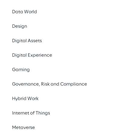
resolução.
Data World
Design
Digital Assets
Digital Experience
Gaming
Governance, Risk and Compliance
Hybrid Work
Estratégia de
negócios quânticos
Internet of Things
Com a nossa experiência e competências 
Os 
Metaverse
técnicas, orientamos os nossos clientes na 
mund