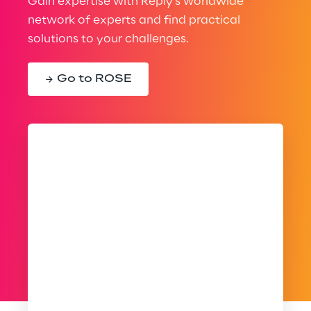
Gain expertise with Reply’s worldwide
network of experts and find practical
solutions to your challenges.
Go to ROSE