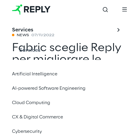
Services
NEWS
07/11/2022
Fabric sceglie Reply
Services
per migliorare le
capacità robotiche
Artificial Intelligence
dei suoi micro-
AI-powered Software Engineering
fulfillment center
Cloud Computing
CX & Digital Commerce
Condividi con un amico
Cybersecurity