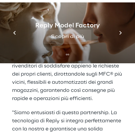
competitivo sul mercato.
LEA Reply™ può essere utilizzata per
Reply Model Factory
sviluppare e costruire rapidamente nuove
soluzioni di supply chain end-to-end per
Scopri di più
qualsiasi esigenza aziendale. Migliorando la
piattaforma di automazione MFC® di Fabric,
la soluzione combinata consente ai
rivenditori di soddisfare appieno le richieste
dei propri clienti, dirottandole sugli MFC® più
vicini, flessibili e automatizzati dei grandi
magazzini, garantendo così consegne più
rapide e operazioni più efficienti.
"Siamo entusiasti di questa partnership. La
tecnologia di Reply si integra perfettamente
con la nostra e garantisce una solida