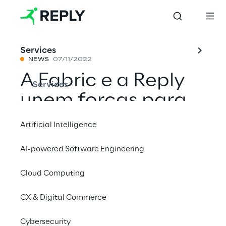
Services
NEWS
07/11/2022
A Fabric e a Reply
Services
unem forças para
elevar as
Artificial Intelligence
capacidades
AI-powered Software Engineering
robóticas de Fabric
Cloud Computing
CX & Digital Commerce
Compartilhar com um amigo
Cybersecurity