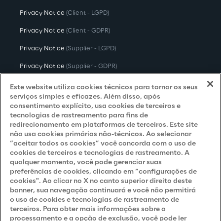
Privacy Notice
(Client - LGPD)
Privacy Notice
(Client - GDPR)
Privacy Notice
(Supplier - LGPD)
Privacy Notice
(Supplier - GDPR)
Privacy Notice
(Candidate - LGPD)
Este website utiliza cookies técnicos para tornar os seus
serviços simples e eficazes. Além disso, após
Privacy Notice
(Candidate - GDPR)
consentimento explícito, usa cookies de terceiros e
tecnologias de rastreamento para fins de
Privacy Notice
(Marketing)
redirecionamento em plataformas de terceiros. Este site
não usa cookies primários não-técnicos. Ao selecionar
Accessibility Statement
“aceitar todos os cookies” você concorda com o uso de
cookies de terceiros e tecnologias de rastreamento. A
qualquer momento, você pode gerenciar suas
preferências de cookies, clicando em “configurações de
Careers
cookies". Ao clicar no X no canto superior direito deste
banner, sua navegação continuará e você não permitirá
Contacts
o uso de cookies e tecnologias de rastreamento de
terceiros. Para obter mais informações sobre o
processamento e a opção de exclusão, você pode ler