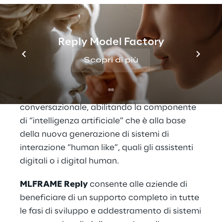
proprie basi di conoscenza distribuite e
sfruttabili sia all’interno delle aziende sia
nella relazione con il cliente.
Reply Model Factory
MLFRAME Reply
, in particolare, agisce come
Scopri di più
un motore che permette di estrarre, tramite
linguaggio naturale, conoscenza,
riaggregarla e redistribuirla in forma
conversazionale, abilitando la componente
di “intelligenza artificiale” che è alla base
della nuova generazione di sistemi di
interazione “human like”, quali gli assistenti
digitali o i digital human.
MLFRAME Reply
consente alle aziende di
beneficiare di un supporto completo in tutte
le fasi di sviluppo e addestramento di sistemi