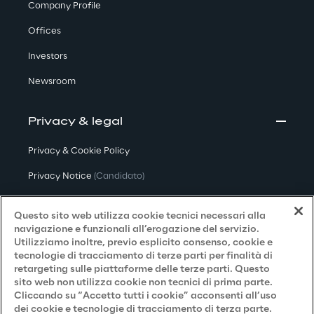
Company Profile
Offices
Investors
Newsroom
Privacy & legal
Privacy & Cookie Policy
Privacy Notice
(Candidato)
Privacy Notice
(Cliente)
Questo sito web utilizza cookie tecnici necessari alla
Privacy Notice
(Fornitore)
navigazione e funzionali all’erogazione del servizio.
Utilizziamo inoltre, previo esplicito consenso, cookie e
Privacy Notice
(Marketing)
tecnologie di tracciamento di terze parti per finalità di
retargeting sulle piattaforme delle terze parti. Questo
Accessibilità
sito web non utilizza cookie non tecnici di prima parte.
Cliccando su “Accetto tutti i cookie” acconsenti all’uso
dei cookie e tecnologie di tracciamento di terza parte.