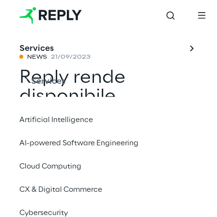
Services
NEWS
21/09/2023
Reply rende
Services
disponibile
MLFRAME Reply un
Artificial Intelligence
framework basato
AI-powered Software Engineering
sull'Intelligenza
Cloud Computing
Artificiale
Generativa
CX & Digital Commerce
applicato allo
Cybersecurity