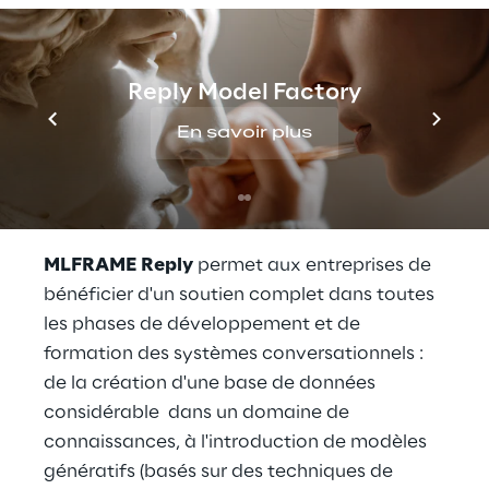
du langage naturel, des connaissances, de
les regrouper et de les redistribuer sous une
forme conversationnelle, permettant la
Reply Model Factory
composante " intelligence artificielle " qui
sous-tend la nouvelle génération de
En savoir plus
systèmes d'interaction " human like ", tels
que les assistants numériques ou les humains
numériques.
MLFRAME Reply
permet aux entreprises de
bénéficier d'un soutien complet dans toutes
les phases de développement et de
formation des systèmes conversationnels :
de la création d'une base de données
considérable dans un domaine de
connaissances, à l'introduction de modèles
génératifs (basés sur des techniques de