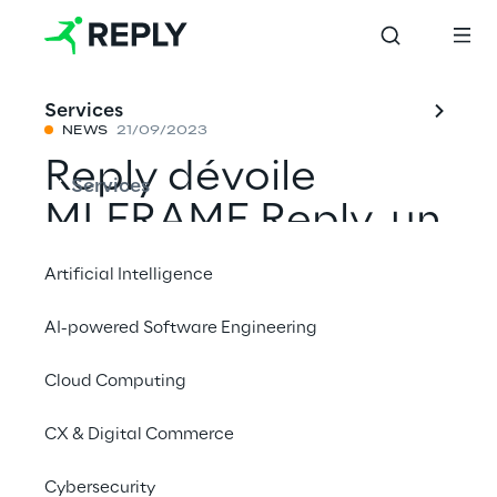
Services
NEWS
21/09/2023
Reply dévoile
Services
MLFRAME Reply, un
outil d'IA générative
Artificial Intelligence
pour le
AI-powered Software Engineering
développement et
Cloud Computing
le partage des
connaissances
CX & Digital Commerce
Cybersecurity