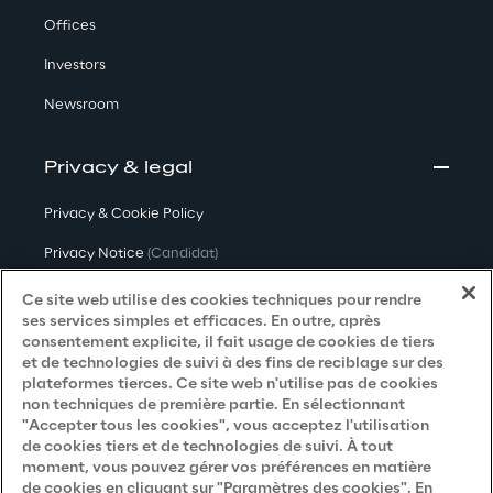
Offices
Investors
Newsroom
Privacy & legal
Privacy & Cookie Policy
Privacy Notice
(Candidat)
Privacy Notice
(Client)
Ce site web utilise des cookies techniques pour rendre
ses services simples et efficaces. En outre, après
Privacy Notice
(Fournisseur)
consentement explicite, il fait usage de cookies de tiers
et de technologies de suivi à des fins de reciblage sur des
Privacy Notice
(Marketing)
plateformes tierces. Ce site web n'utilise pas de cookies
non techniques de première partie. En sélectionnant
Accessibility Statement
"Accepter tous les cookies", vous acceptez l'utilisation
de cookies tiers et de technologies de suivi. À tout
moment, vous pouvez gérer vos préférences en matière
de cookies en cliquant sur "Paramètres des cookies". En
Careers