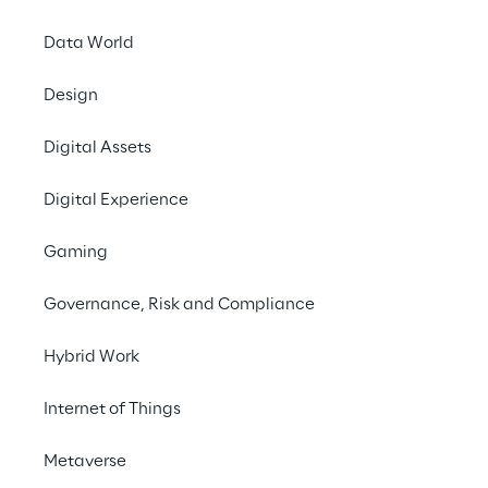
Experience datato
Data World
maggio 2021
Design
Digital Assets
Condividi con un amico
Digital Experience
CRM
Gaming
News
Digital Experience
Governance, Risk and Compliance
Hybrid Work
1 luglio 2021
Internet of Things
Per il secondo anno consecutivo, Reply è
stata posizionata da Gartner, società
Metaverse
internazionale leader nella consulenza