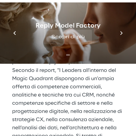
clienti. Questi servizi sono specifici per
migliorare le vendite dei clienti, il servizio
clienti e le operazioni di marketing e si
Reply Model Factory
concentrano sulle interazioni con i clienti.”
Scopri di più
Dopo la valutazione di 17 fornitori di servizi di
implementatione CRM e CX, Gartner ha
posizionato Reply nel quadrante Leader.
Secondo il report, "I Leaders all'interno del
Magic Quadrant dispongono di un'ampia
offerta di competenze commerciali,
analitiche e tecniche tra cui CRM, nonché
competenze specifiche di settore e nella
progettazione digitale, nella realizzazione di
strategie CX, nella consulenza aziendale,
nell’analisi dei dati, nell’architettura e nella