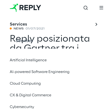
Services
NEWS
01/07/2021
Reply posizionata
Services
da Gartner tra i
Leader nel Magic
Artificial Intelligence
Quadrant per i
AI-powered Software Engineering
servizi di
Cloud Computing
implementazione in
ambito CRM e
CX & Digital Commerce
Customer
Cybersecurity