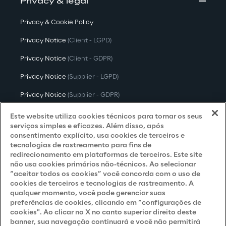
Privacy & legal
Privacy & Cookie Policy
Privacy Notice
(Client - LGPD)
Privacy Notice
(Client - GDPR)
Privacy Notice
(Supplier - LGPD)
Privacy Notice
(Supplier - GDPR)
Privacy Notice
(Candidate - LGPD)
Este website utiliza cookies técnicos para tornar os seus
serviços simples e eficazes. Além disso, após
Privacy Notice
(Candidate - GDPR)
consentimento explícito, usa cookies de terceiros e
tecnologias de rastreamento para fins de
Privacy Notice
(Marketing)
redirecionamento em plataformas de terceiros. Este site
não usa cookies primários não-técnicos. Ao selecionar
Accessibility Statement
“aceitar todos os cookies” você concorda com o uso de
cookies de terceiros e tecnologias de rastreamento. A
qualquer momento, você pode gerenciar suas
preferências de cookies, clicando em “configurações de
Careers
cookies". Ao clicar no X no canto superior direito deste
banner, sua navegação continuará e você não permitirá