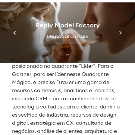
vendas, atendimento ao cliente e operações
de marketing, e se concentram nas
interações com os clientes, incluindo a
Reply Model Factory
habilitação de transações comerciais.”
Descubra mais
Seguindo a avaliação do Gartner com 17
provedores de serviços de implementação
de CRM e CX em todo o mundo, a Reply foi
posicionada no quadrante “Líder”. Para o
Gartner, para ser líder neste Quadrante
Mágico, é preciso “trazer uma gama de
recursos comerciais, analíticos e técnicos,
incluindo CRM e outros conhecimentos de
tecnologia voltados para o cliente, domínio
específico da indústria, recursos de design
digital, estratégia em CX, consultoria de
negócios, análise de clientes, arquitetura e