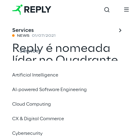
Services
NEWS
01/07/2021
Reply é nomeada
Services
líder no Quadrante
Mágico do Gartner
Artificial Intelligence
de maio de 2021
AI-powered Software Engineering
em Serviços de
Cloud Computing
Implantação de
CRM e de
CX & Digital Commerce
experiência do
Cybersecurity