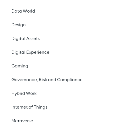
Reply
[EXM, STAR: REY
Data World
Mistral AI bekannt. 
sicherer und leistung
Design
Im Mittelpunkt der Z
Digital Assets
KI)
, die es Unternehm
Kontrolle über ihre D
Digital Experience
Vorgaben werden zuve
betrieben.
Gaming
Durch die Kombinatio
Governance, Risk and Compliance
bei der Entwicklung 
domänenspezifischer 
Hybrid Work
profitieren. Dies gilt 
Internet of Things
Gesundheitswesen so
Lösungen lassen sich
Metaverse
verbessern die Entsc