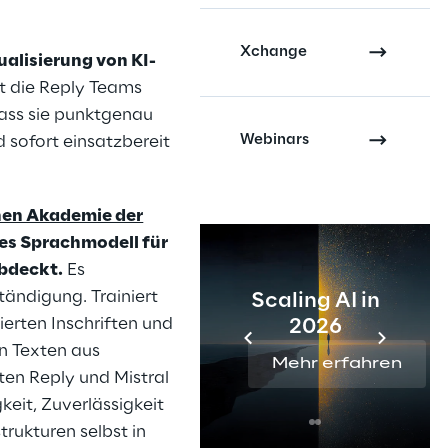
Xchange
ualisierung von KI-
gt die Reply Teams
ass sie punktgenau
Webinars
sofort einsatzbereit
hen Akademie der
s Sprachmodell für
abdeckt.
Es
tändigung. Trainiert
Scaling AI in
ierten Inschriften und
2026
n Texten aus
Mehr erfahren
iten Reply und Mistral
eit, Zuverlässigkeit
trukturen selbst in