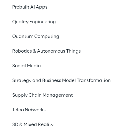
erfüllen sie höchste
Prebuilt AI Apps
Eine weitere zentrale
Quality Engineering
Modellen
. Reply wir
dazu, LLMs auf spezi
Quantum Computing
auf die Anforderunge
Robotics & Autonomous Things
sind.
Ein aktuelles Referen
Social Media
Wissenschaften
: Hi
Strategy and Business Model Transformation
die griechische Spra
unterstützt die Forsc
Supply Chain Management
wird es auf einem umf
Papyri aus verschie
Telco Networks
öffentlichen und wiss
AI beim Training und
3D & Mixed Reality
und Praxisrelevanz sic