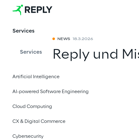
Services
NEWS
18.3.2026
Reply und Mi
Services
für souverän
Artificial Intelligence
maßgeschnei
AI-powered Software Engineering
Mit einem Freu
Cloud Computing
CX & Digital Commerce
18. März 2026
Cybersecurity