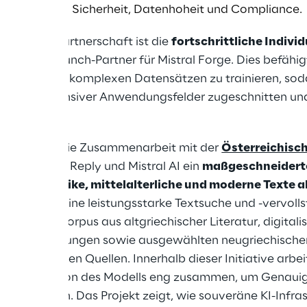
 Standards bei Sicherheit, Datenhoheit und Compliance.
 Säule der Partnerschaft ist die
fortschrittliche Individ
d globaler Launch-Partner für Mistral Forge. Dies befähi
fischen, hochkomplexen Datensätzen zu trainieren, sod
n datenintensiver Anwendungsfelder zugeschnitten und 
zprojekt ist die Zusammenarbeit mit der
Österreichisc
er entwickeln Reply und Mistral AI ein
maßgeschneiderte
che, das antike, mittelalterliche und moderne Texte 
hung durch eine leistungsstarke Textsuche und -vervolls
assenden Korpus aus altgriechischer Literatur, digitalis
denen Sammlungen sowie ausgewählten neugriechische
enschaftlichen Quellen. Innerhalb dieser Initiative arbe
 der Evaluation des Modells eng zusammen, um Genauigk
herzustellen. Das Projekt zeigt, wie souveräne KI-Infras