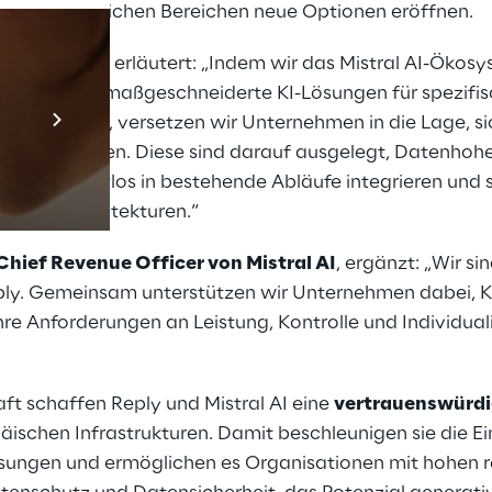
wissenschaftlichen Bereichen neue Optionen eröffnen.
O von Reply,
erläutert: „Indem wir das Mistral AI-Ökosy
Prebuilt AI App
verknüpfen, maßgeschneiderte KI-Lösungen für spezifi
 entwickeln, versetzen wir Unternehmen in die Lage, s
Mehr erfahren
lle einzusetzen. Diese sind darauf ausgelegt, Datenhoh
sen sich nahtlos in bestehende Abläufe integrieren und s
ehmensarchitekturen.“
Chief Revenue Officer von Mistral AI
, ergänzt: „Wir si
ply. Gemeinsam unterstützen wir Unternehmen dabei, 
hre Anforderungen an Leistung, Kontrolle und Individual
ft schaffen Reply und Mistral AI eine
vertrauenswürdi
schen Infrastrukturen. Damit beschleunigen sie die E
-Lösungen und ermöglichen es Organisationen mit hohen 