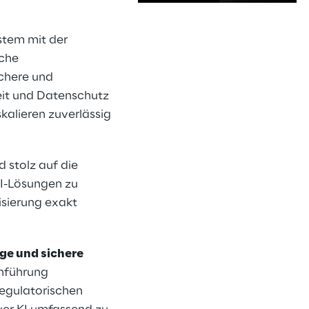
stem mit der
s
sche
ichere und
eit und Datenschutz
kalieren zuverlässig
nd stolz auf die
KI-Lösungen zu
isierung exakt
ge und sichere
inführung
regulatorischen