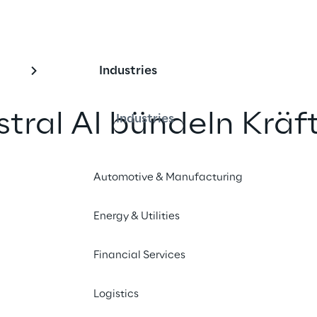
Industries
stral AI bündeln Kräf
Industries
e und
Automotive & Manufacturing
derte KI-Lösungen
Energy & Utilities
nd teilen
Financial Services
Logistics