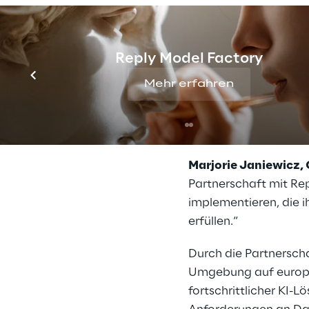
hochspezialisierten 
Filippo Rizzante, CT
Reply Model Factory
Erfahrung von Reply 
Geschäftsprozesse zu
Mehr erfahren
kontrollierbare Mode
zu gewährleisten, las
innerhalb von Untern
Marjorie Janiewicz, 
Partnerschaft mit Re
implementieren, die i
erfüllen.“
Durch die Partnerscha
Umgebung auf europäi
fortschrittlicher KI