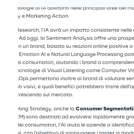
che e le applicazioni dei brevetti negli ultimi anni per id
e tecnologie di IA abilitanti nelle principali aree del 
Strategy e Marketing Action.
keting Research, l’IA avrà un impatto consistente nelle 
istening. Ad oggi, la Sentiment Analysis offre una prospe
tori con un brand, basata su reazioni online positive o
l'IA come Emotion AI e Natural Language Processing pot
timent dei consumatori, aiutando i brand a comprendern
le. Le tecnologie di Visual Listening come Computer Vi
ng e MLOps permettono inoltre ai brand di valutare s
contesti visivi, e quali benefici potrebbero trarre dell'a
stanno crescendo sul mercato.
la Marketing Strategy, anche la
Consumer Segmentati
ling
(MEM) sono destinati ad evolversi rapidamente grazi
ione dei consumatori, l’AI aiuta le aziende a identific
i omogenei, con l’obiettivo di raggiungere i target in mo