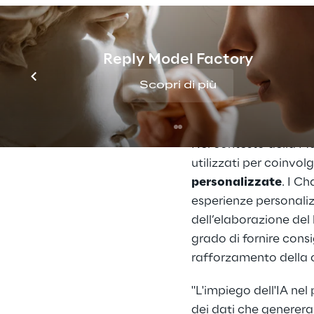
mix adeguati di canali
performance delle ca
sempre più efficace ed
Reply Model Factory
elaborare volumi di d
Scopri di più
un’applicazione altam
ma di condurre anche 
Nel contesto della Ma
utilizzati per coinvol
personalizzate
. I Ch
esperienze personaliz
dell’elaborazione del 
grado di fornire consi
rafforzamento della 
"L'impiego dell'IA ne
dei dati che genereran