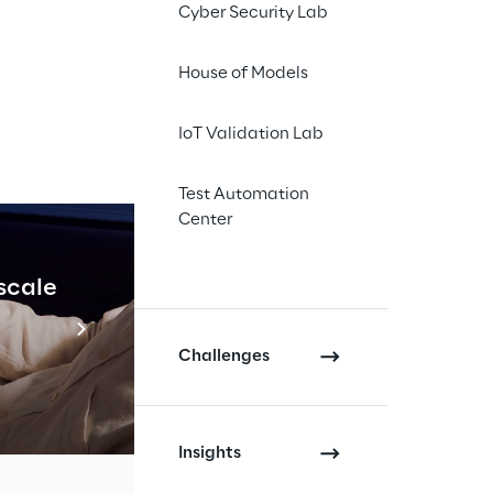
Cyber Security Lab
House of Models
) nella costruzione
ovo report
Reply
IoT Validation Lab
io delle tendenze
Test Automation
Center
arketing di qualsiasi
 ovvero uniche,
 scale
Industrial Agenti
le si aumenta
ti volumi dati
Scopri di più
o consumatori, ma
Challenges
 più velocemente, in
Insights
ali specializzati, le