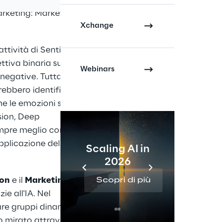
entificare le
marketing: Marketing
Xchange
attività di Sentiment
ttiva binaria sulla
Webinars
 negative. Tuttavia,
rebbero identificare
e le emozioni su
sion, Deep
empre meglio come
pplicazione dell'IA,
Scaling AI in
2026
Re
on
e il
Marketing
Scopri di più
Sc
e all'IA. Nel
are gruppi dinamici e
do mirato attraverso