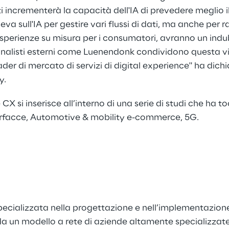
i incrementerà la capacità dell'IA di prevedere meglio il
eva sull'IA per gestire vari flussi di dati, ma anche per r
e esperienze su misura per i consumatori, avranno un in
nalisti esterni come Luenendonk condividono questa vi
leader di mercato di servizi di digital experience
" ha dich
y.
e CX si inserisce all’interno di una serie di studi che ha 
rfacce
,
Automotive & mobility e-commerce
,
5G
.
ecializzata nella progettazione e nell’implementazione 
a un modello a rete di aziende altamente specializzate, 