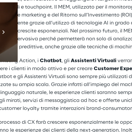
 digitali e touchpoint. Il MEM, utilizzato per il monitora
mpagne marketing e del Ritorno sull’Investimento (ROI)
 efficiente grazie all’utilizzo di tecnologie AI in grado 
Prebuilt AI Apps
ati con crescite esponenziali. Nel prossimo futuro, il M
Scopri di più
ente pervasiva perché permetterà non solo di analizzare
analisi predittive, anche grazie alle tecniche di machin
rketing Action, i
Chatbot
, gli
Assistenti Virtuali
verra
gere i clienti in modo attivo e per creare
Customer Expe
atbot e gli Assistenti Virtuali sono sempre più utilizzati 
zate su ampia scala. Grazie infatti all’impiego del mac
linguaggio naturale, le esperienze clienti saranno sempre
gli mirati, servizi di messaggistica ad hoc e offerte unich
customer loyalty tramite interazioni brand-consumator
l processo di CX farà crescere esponenzialmente le oppo
no le esperienze dei clienti della next-generation. Inolt