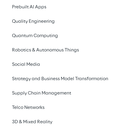
pubblicazioni scientifi
Prebuilt AI Apps
tendenze emergenti e l
Research, Marketing 
Quality Engineering
Nell’ambito della Mar
Quantum Computing
Analysis e di Visual L
relazione dei consuma
Robotics & Autonomous Things
concetti fondati sul
le sfumature nel sen
Social Media
scala ed in tempo rea
Reinforcement Learni
Strategy and Business Model Transformation
vengono percepiti nei 
Supply Chain Management
soprattutto quando 
Telco Networks
Per quanto riguarda 
Effectiveness Model
3D & Mixed Reality
processo di segmentaz
specifici di individu