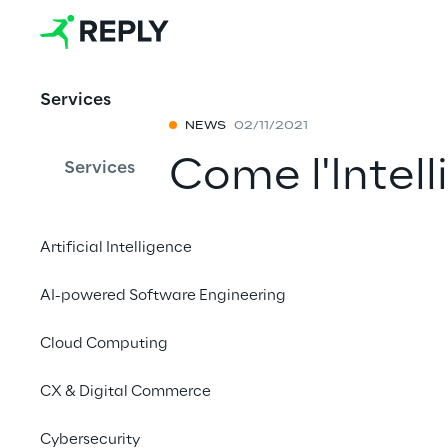
Services
NEWS
02/11/2021
Come l'Intell
Services
cambiando il
Artificial Intelligence
marketing e 
AI-powered Software Engineering
esperienze d
Cloud Computing
Condividi con 
CX & Digital Commerce
Cybersecurity