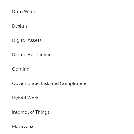
2 novembre 2021
Data World
Digitalizzazione del m
Design
della customer experi
Digital Assets
realizzato grazie all
Trend
SONAR
.
Digital Experience
Per avere successo ne
Gaming
brand deve poter offr
coinvolgenti e signifi
Governance, Risk and Compliance
esponenzialmente la c
strutturati e non. I b
Hybrid Work
pianificare e implem
modo più efficace e p
Internet of Things
Trend SONAR - abilitat
Metaverse