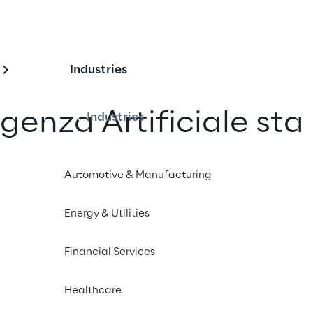
Industries
igenza Artificiale sta
Industries
 modo di fare
Automotive & Manufacturing
migliorando le
ei consumatori
Energy & Utilities
Financial Services
un amico
Healthcare