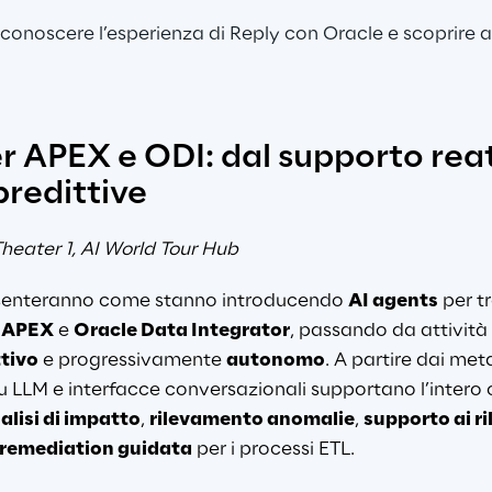
 conoscere l’esperienza di Reply con Oracle e scoprire 
r APEX e ODI: dal supporto reatt
predittive
heater 1, AI World Tour Hub
senteranno come stanno introducendo 
AI agents
 per t
 APEX
 e 
Oracle Data Integrator
, passando da attività
ttivo
 e progressivamente 
autonomo
. A partire dai meta
 LLM e interfacce conversazionali supportano l’intero ci
alisi di impatto
, 
rilevamento anomalie
, 
supporto ai ri
remediation guidata
 per i processi ETL.