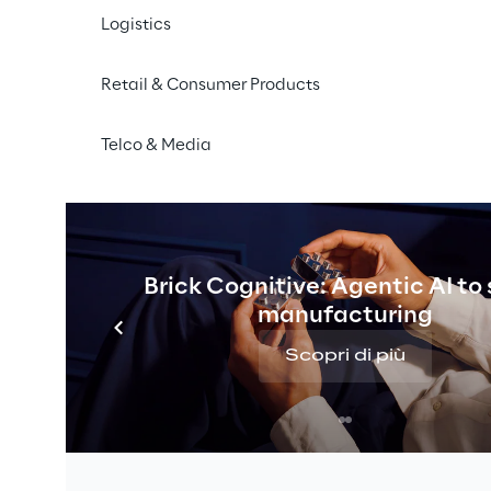
Logistics
Retail & Consumer Products
Telco & Media
Brick Cognitive: Agentic AI to
manufacturing
Scopri di più