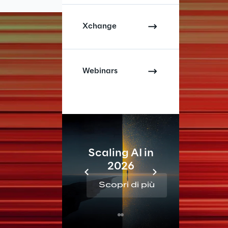
Xchange
Webinars
Scaling AI in
2026
Re
Scopri di più
Sc