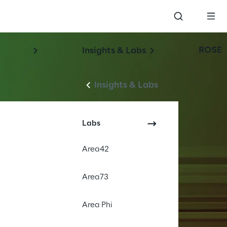
ROSE
Insights & Labs
Insights & Labs
Labs
Area42
Area73
Area Phi