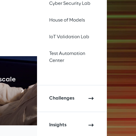
Cyber Security Lab
House of Models
IoT Validation Lab
Test Automation
Center
 scale
Industrial Agenti
Scopri di più
Challenges
Insights