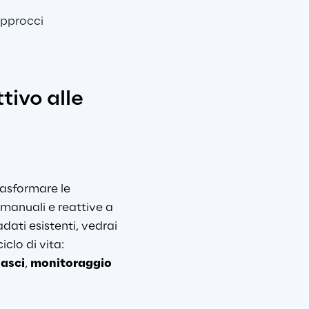
approcci 
ivo alle 
rasformare le 
 manuali e reattive a 
dati esistenti, vedrai 
clo di vita: 
lasci
, 
monitoraggio 