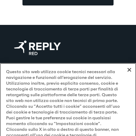
Contact Us
Questo sito web utilizza cookie tecnici necessari alla
navigazione e funzionali all’erogazione del servizio.
Utilizziamo inoltre, previo esplicito consenso, cookie e
Privacy and Legal
tecnologie di tracciamento di terze parti per finalità di
retargeting sulle piattaforme delle terze parti. Questo
sito web non utilizza cookie non tecnici di prima parte.
Privacy & Cookie Policy
Cliccando su “Accetto tutti i cookie” acconsenti all’uso
dei cookie e tecnologie di tracciamento di terza parte.
Privacy Notice
(Candidato)
Puoi gestire le tue preferenze sui cookie in qualsiasi
momento cliccando su “Impostazioni cookie”.
Privacy Notice
(Cliente)
Cliccando sulla X in alto a destra di questo banner, non
acconsenti all'uso dei cookie e tecnologie di
Privacy Notice
(Fornitore)