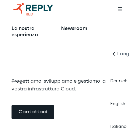
Unleash the Cloud, 
La nostra
Newsroom
Itali
empower your 
esperienza
business
Lang
Progettiamo, sviluppiamo e gestiamo la 
Deutsch
vostra infrastruttura Cloud.
English
Contattaci
Italiano