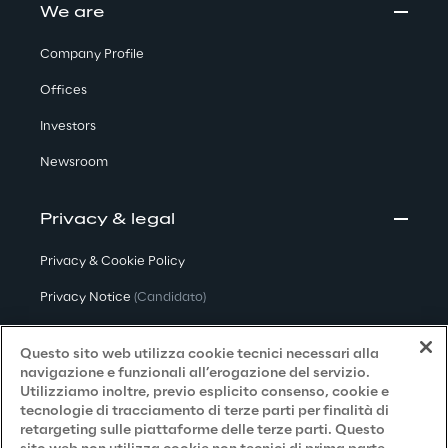
We are
Company Profile
Offices
Investors
Newsroom
Privacy & legal
Privacy & Cookie Policy
Privacy Notice
(Candidato)
Privacy Notice
(Cliente)
Questo sito web utilizza cookie tecnici necessari alla
Privacy Notice
(Fornitore)
navigazione e funzionali all’erogazione del servizio.
Utilizziamo inoltre, previo esplicito consenso, cookie e
Privacy Notice
(Marketing)
tecnologie di tracciamento di terze parti per finalità di
retargeting sulle piattaforme delle terze parti. Questo
Accessibilità