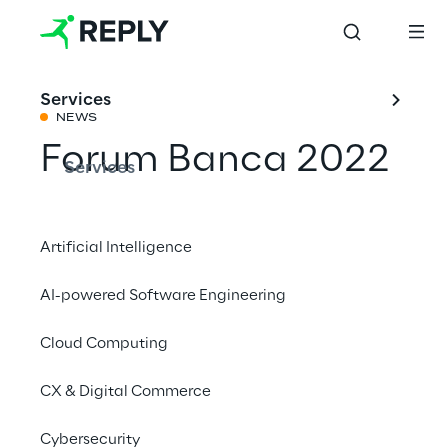
Services
NEWS
Forum Banca 2022
Services
Condividi con un amico
Artificial Intelligence
AI-powered Software Engineering
fintech
Events
Cloud Computing
Finance
CX & Digital Commerce
29 settembre 2022
Cybersecurity