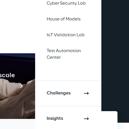
Cyber Security Lab
House of Models
IoT Validation Lab
Test Automation
Center
 scale
Industrial Agenti
Scopri di più
Challenges
Insights