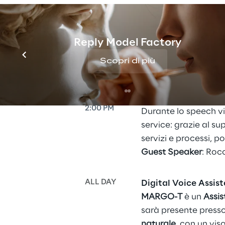
Reply Model Factory
Incontra gli esperti
Scopri di più
Segui i nostri speech e incontra i nostri
1:35 PM
Data Highways in t
2:00 PM
Durante lo speech vi
service: grazie al su
servizi e processi, p
Guest Speaker
: Roc
ALL DAY
Digital Voice Assis
MARGO-T
 è un 
Assis
sarà presente presso 
naturale
, con un vi