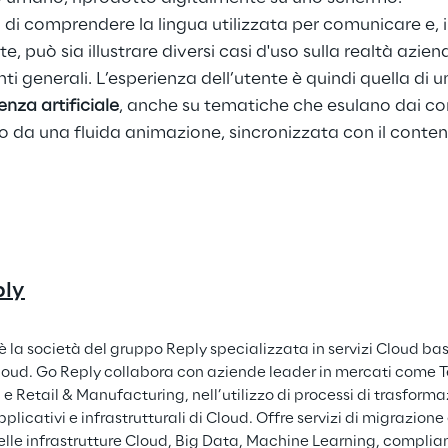
i comprendere la lingua utilizzata per comunicare e, in
, può sia illustrare diversi casi d'uso sulla realtà aziend
i generali. L’esperienza dell’utente è quindi quella di u
enza artificiale
, anche su tematiche che esulano dai cont
da una fluida animazione, sincronizzata con il contenu
ply
è la società del gruppo Reply specializzata in servizi Cloud bas
oud. Go Reply collabora con aziende leader in mercati come Te
 e Retail & Manufacturing, nell’utilizzo di processi di trasforma
plicativi e infrastrutturali di Cloud. Offre servizi di migrazione
elle infrastrutture Cloud, Big Data, Machine Learning, complia