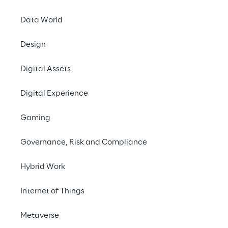
EVENT
Il cloud. Pensato per l'I
Data World
Design
Digital Assets
Digital Experience
Gaming
Governance, Risk and Compliance
Hybrid Work
Internet of Things
Info
Metaverse