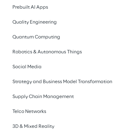
14 giugno 2022
Prebuilt AI Apps
MiCo, Milano
Quality Engineering
Quantum Computing
Go Reply e Machine Learning Reply sono Signature S
Cloud Region di Milano e Torino.
Robotics & Autonomous Things
Social Media
Due nuove Google 
Region in arrivo
Strategy and Business Model Transformation
Supply Chain Management
Telco Networks
3D & Mixed Reality