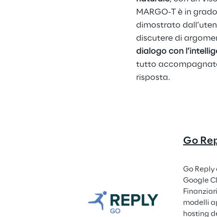
MARGO-T è in grado d
dimostrato dall’utente
discutere di argoment
dialogo con l’intellig
tutto accompagnato 
risposta.
Go Re
Go Reply 
Google Cl
Finanziari
modelli ap
hosting d