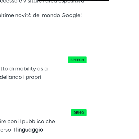
ccesso e visitare l'area espositiva.
 ultime novità del mondo Google!
SPEECH
to di mobility as a 
dellando i propri 
DEMO
re con il pubblico che 
rso il 
linguaggio 