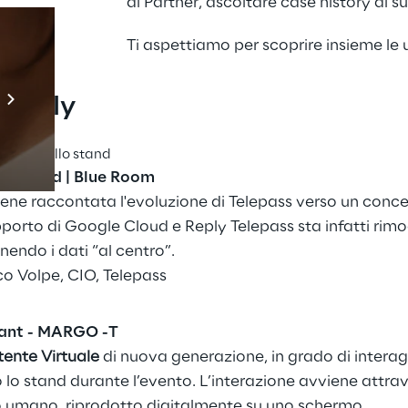
ai Partner, ascoltare case history di su
Ti aspettiamo per scoprire insieme le
Prebuilt AI Apps
 Reply
Scopri di più
 esperti allo stand
he Cloud | Blue Room
ene raccontata l'evoluzione di Telepass verso un concet
pporto di Google Cloud e Reply Telepass sta infatti rimo
onendo i dati “al centro”.
co Volpe, CIO, Telepass
tant - MARGO -T
tente Virtuale
 di nuova generazione, in grado di interagi
lo stand durante l’evento. L’interazione avviene attrave
so umano, riprodotto digitalmente su uno schermo.