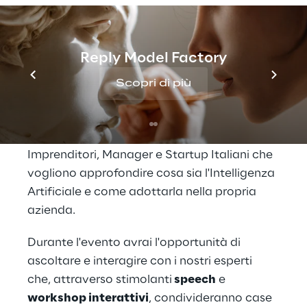
L’Intelligenza Artificiale 
è pronta per il tuo 
Reply Model Factory
Business. E tu?
Scopri di più
Cluster Reply
 e 
Open Reply
 partecipano all' 
AI Week 2024
, evento dedicato ad 
Imprenditori, Manager e Startup Italiani che 
vogliono approfondire cosa sia l'Intelligenza 
Artificiale e come adottarla nella propria 
azienda.
Durante l'evento avrai l'opportunità di 
ascoltare e interagire con i nostri esperti 
che, attraverso stimolanti
 speech
 e 
workshop interattivi
, condivideranno case 