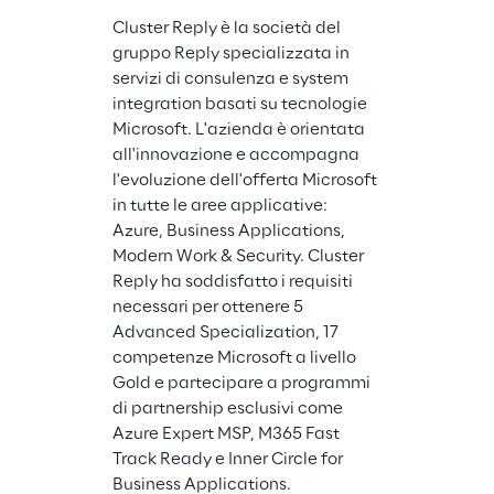
Cluster Reply è la società del 
gruppo Reply specializzata in 
Open Reply è l
servizi di consulenza e system 
gruppo Reply 
integration basati su tecnologie 
progettazione 
Microsoft. L'azienda è orientata 
soluzioni digit
all'innovazione e accompagna 
piattaforme e
l'evoluzione dell'offerta Microsoft 
Source. Sfrutt
in tutte le aree applicative: 
con importanti
Azure, Business Applications, 
panorama Ope
Modern Work & Security. Cluster 
solo (Liferay, 
Reply ha soddisfatto i requisiti 
Open Reply for
necessari per ottenere 5 
System Integra
Advanced Specialization, 17 
Management, 
competenze Microsoft a livello 
Consulenza, s
Gold e partecipare a programmi 
Clienti che ope
di partnership esclusivi come 
mercato Finan
Azure Expert MSP, M365 Fast 
Automotive, Oi
Track Ready e Inner Circle for 
Betting, Publi
Business Applications.