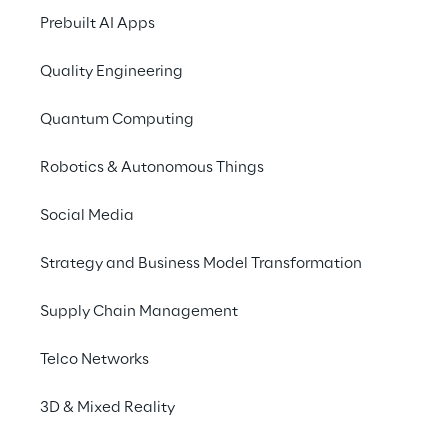
Prebuilt AI Apps
Quality Engineering
Info
Quantum Computing
08–12 aprile 2024
Robotics & Autonomous Things
Palacongressi Rimini e Online
Italiano
Social Media
Strategy and Business Model Transformation
Cluster Reply e Open Reply partecipano alla
Supply Chain Management
5° edizione dell' AI Week, uno dei più grandi
eventi italiani dedicati all'Intelligenza
Telco Networks
Artificiale.
3D & Mixed Reality