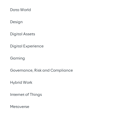
Data World
LIVE
AI Week 2024
Design
Digital Assets
Digital Experience
Gaming
Governance, Risk and Compliance
Hybrid Work
Internet of Things
Metaverse