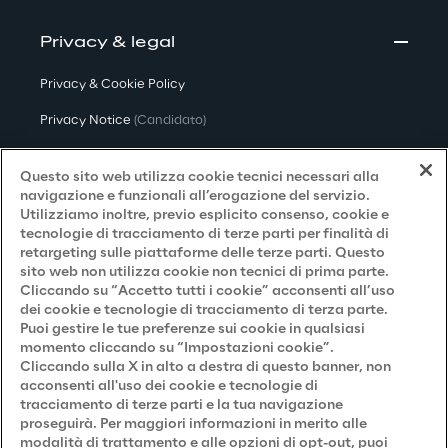
Privacy & legal
Privacy & Cookie Policy
Privacy Notice
(Candidato)
Privacy Notice
(Cliente)
Questo sito web utilizza cookie tecnici necessari alla
Privacy Notice
(Fornitore)
navigazione e funzionali all’erogazione del servizio.
Utilizziamo inoltre, previo esplicito consenso, cookie e
Privacy Notice
(Marketing)
tecnologie di tracciamento di terze parti per finalità di
retargeting sulle piattaforme delle terze parti. Questo
Accessibilità
sito web non utilizza cookie non tecnici di prima parte.
Cliccando su “Accetto tutti i cookie” acconsenti all’uso
dei cookie e tecnologie di tracciamento di terza parte.
Puoi gestire le tue preferenze sui cookie in qualsiasi
Careers
momento cliccando su “Impostazioni cookie”.
Cliccando sulla X in alto a destra di questo banner, non
Contacts
acconsenti all'uso dei cookie e tecnologie di
tracciamento di terze parti e la tua navigazione
proseguirà. Per maggiori informazioni in merito alle
modalità di trattamento e alle opzioni di opt-out, puoi