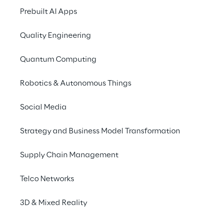
Prebuilt AI Apps
Quality Engineering
Vernetzte Produkte und 
Quantum Computing
Dienstleistungen 
Robotics & Autonomous Things
schaffen
Social Media
Mit der Entwicklung und Verbreitung des IoT 
(Internet der Dinge) werden Ökosysteme 
Strategy and Business Model Transformation
vernetzter Produkte und Geräte immer 
Supply Chain Management
allgegenwärtiger. Aber welchen Weg muss 
man hinsichtlich Strategie, Design und 
Telco Networks
Entwicklung einschlagen, um den 
gewünschten Nutzen aus einer vernetzten 
3D & Mixed Reality
Lösung zu ziehen?