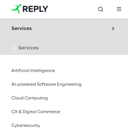
Services
Services
LABS
Artificial Intelligence
Connected 
Products Lab
AI-powered Software Engineering
Cloud Computing
Wir entwerfen und entwickeln Ökosysteme 
CX & Digital Commerce
vernetzter Produkte dank modernster IoT-
Lösungen
Cybersecurity