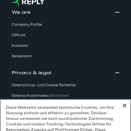
We are
Company Profile
Offices
Investors
Newsroom
Privacy & legal
Datenschutz- und Cookie Richtlinie
Datenschutzhinweis
(Bewerber)
Datenschutzhinweis
(Kunden)
Diese Webseite verwendet technische Cookies, um ihre
Nutzung einfach und effektiv zu gestalten. Darüber
Datenschutzhinweis
(Dienstleister)
hinaus verwendet sie nach ausdrücklicher Zustimmung
Cookies und andere Tracking-Technologien Dritter für
Datenschutzhinweis
(Marketing)
Retargeting-Zwecke auf Plattformen Dritter. Diese