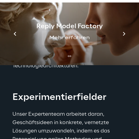
Im Connected Products Lab begleiten wir 
unsere Kunden bei der Entwicklung von 
vernetzten Produkten und Dienstleistungen: 
Reply Model Factory
von der Value Proposition über das 
Mehr erfahren
Customer Journey des Endverbrauchers bis 
hin zur Gestaltung detaillierter Schnittstellen 
und der Definition von 
Technologiearchitekturen.
Experimentierfielder
Unser Expertenteam arbeitet daran, 
Geschäftsideen in konkrete, vernetzte 
Lösungen umzuwandeln, indem es das 