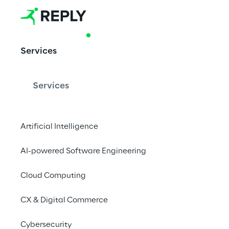
PRODUCT & ACCELERATOR
Services
X-RAIS: AI al
diagnostica 
Services
Artificial Intelligence
Uno strumento AI di a
reti neurali sviluppat
AI-powered Software Engineering
Cloud Computing
CX & Digital Commerce
Cybersecurity