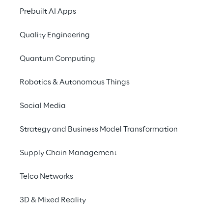
Prebuilt AI Apps
Alcuni esempi di applicazioni
Quality Engineering
Quantum Computing
I benefici
Robotics & Autonomous Things
Approccio SAAS
Social Media
Strategy and Business Model Transformation
Prossime sfide
Supply Chain Management
Telco Networks
La soluzione
3D & Mixed Reality