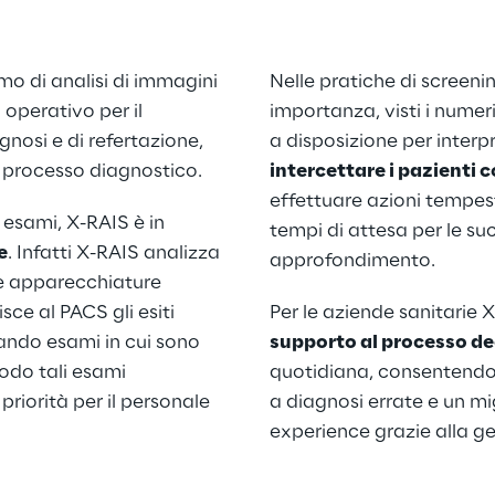
o di analisi di immagini 
Nelle pratiche di screenin
operativo per il 
importanza, visti i numeri
nosi e di refertazione, 
a disposizione per interpr
o processo diagnostico.
intercettare i pazienti c
effettuare azioni tempes
 esami, X-RAIS è in 
tempi di attesa per le suc
e
. Infatti X-RAIS analizza 
approfondimento.
le apparecchiature 
sce al PACS gli esiti 
Per le aziende sanitarie 
icando esami in cui sono 
supporto al processo dec
modo tali esami 
quotidiana, consentendo u
orità per il personale 
a diagnosi errate e un mi
experience grazie alla g