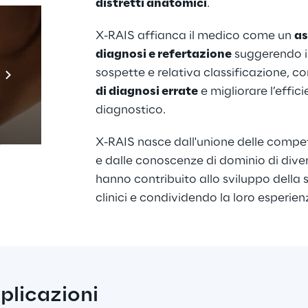
distretti anatomici
. 
X-RAIS affianca il medico come un 
as
diagnosi e refertazione
 suggerendo 
Prebuilt AI Apps
sospette e relativa classificazione, con
Scopri di più
di diagnosi errate
 e migliorare l’effic
diagnostico. 
X-RAIS nasce dall'unione delle compet
e dalle conoscenze di dominio di divers
hanno contribuito allo sviluppo della
clinici e condividendo la loro esperienz
plicazioni