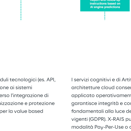
li tecnologici (es. API, 
I servizi cognitivi e di Art
one ai sistemi 
architetture cloud conse
erso l'integrazione di 
applicato operativamente
izzazione e protezione 
garantisce integrità e con
i per la value based 
fondamentali alla luce de
vigenti (GDPR). X-RAIS pu
modalità Pay-Per-Use o co