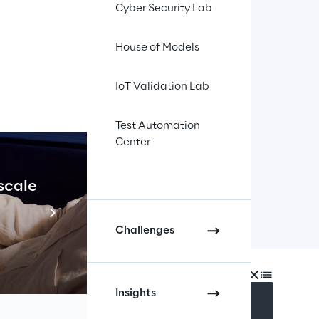
Cyber Security Lab
ndo, diventando 
House of Models
sanitaria. 
evante di dati
, il cui 
IoT Validation Lab
formatici adeguati. 
Test Automation
cente nei confronti di 
Center
 cura basati su 
 scale
Industrial Agenti
Scopri di più
Challenges
INDEX
Insights