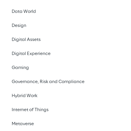
Data World
Le soluzioni di 
intelli
sempre più pervasive 
Design
Le pratiche cliniche
Digital Assets
potenziale rischia di 
Digital Experience
Si evidenzia tuttavia 
investimenti in 
sanità
Gaming
piattaforme AI per l
Governance, Risk and Compliance
Hybrid Work
Internet of Things
Metaverse
La soluzione