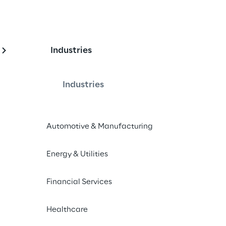
Industries
 supporto della 
per immagini
Industries
Automotive & Manufacturing
nalisi di immagini medicali basato su 
o da Laife Reply
Energy & Utilities
Financial Services
Healthcare