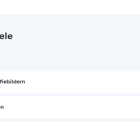
ele
iebildern
en