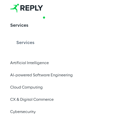
PRODUCT & ACCELERATOR
Services
X-RAIS: KI un
Bilddiagnost
Services
Artificial Intelligence
Ein von Laife Reply e
Auswertung medizinis
AI-powered Software Engineering
Netzwerke.
Cloud Computing
CX & Digital Commerce
Cybersecurity