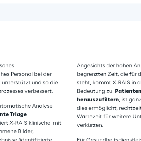
sches 
Angesichts der hohen Anz
hes Personal bei der 
begrenzten Zeit, die für 
unterstützt und so die 
steht, kommt X-RAIS in d
rozesses verbessert.
Bedeutung zu. 
Patienten
herauszufiltern
, ist ga
automatische Analyse 
dies ermöglicht, rechtzei
ente Triage
Wartezeit für weitere Un
rt X-RAIS klinische, mit 
verkürzen.
mene Bilder, 
nisse (identifizierte 
Für Gesundheitsdienstleis