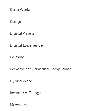
Data World
KI-Lösungen (Künstli
Design
Gesundheitswesen
 
Gesundheitsdienstlei
Digital Assets
Klinische und wissens
Digital Experience
Daten
. Das Potenzia
informationstechnolo
Gaming
Es gibt Hinweise auf 
Governance, Risk and Compliance
Gesundheitsversor
Versorgungsmodellen
Hybrid Work
Verwertung der Dat
Internet of Things
Metaverse