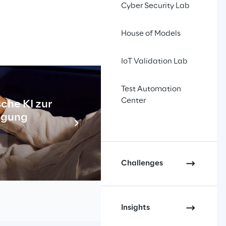
Cyber Security Lab
House of Models
zunehmend 
im 
IoT Validation Lab
liche Menge an 
Test Automation
eignete 
Center
che KI zur
Industr
tigung
Meh
tale 
cklung von 
Challenges
iben, die zur 
Insights