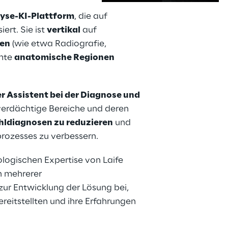
lyse-KI-Plattform
, die auf 
rt. Sie ist 
vertikal
 auf 
s
den
 (wie etwa Radiografie, 
mte 
anatomische Regionen 
r Assistent bei der Diagnose und 
verdächtige Bereiche und deren 
hldiagnosen zu reduzieren
 und 
rozesses zu verbessern. 
ologischen Expertise von Laife 
n mehrerer 
ur Entwicklung der Lösung bei, 
ereitstellten und ihre Erfahrungen 
.