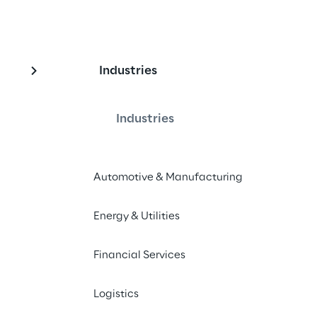
Industries
terstützt die 
ik
Industries
Automotive & Manufacturing
ntwickeltes KI-Instrument zur 
cher Aufnahmen mithilfe neuronaler 
Energy & Utilities
Financial Services
Logistics