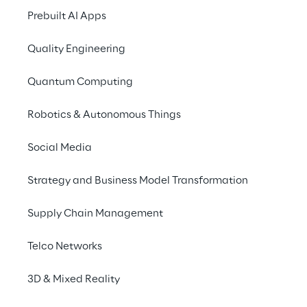
Prebuilt AI Apps
Quality Engineering
Die Lösung
Quantum Computing
Anwendungsbeispiele
Robotics & Autonomous Things
Social Media
Vorteile
Strategy and Business Model Transformation
SaaS-Ansatz
Supply Chain Management
Telco Networks
Kommende Herausforderungen
3D & Mixed Reality