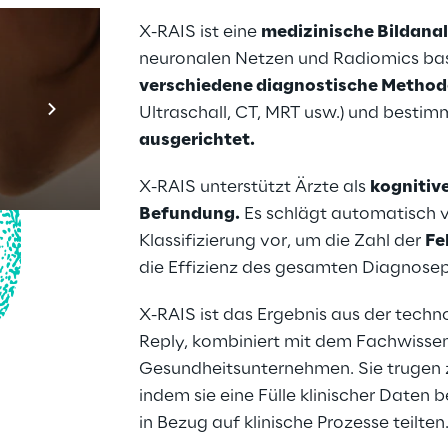
X-RAIS ist eine 
medizinische Bildana
neuronalen Netzen und Radiomics basie
Prebuilt AI App
verschiedene diagnostische Metho
Ultraschall, CT, MRT usw.) und bestim
Mehr erfahren
ausgerichtet.
X-RAIS unterstützt Ärzte als 
kognitive
Befundung.
 Es schlägt automatisch 
Klassifizierung vor, um die Zahl der 
Fe
die Effizienz des gesamten Diagnosep
X-RAIS ist das Ergebnis aus der techn
Reply, kombiniert mit dem Fachwisse
Gesundheitsunternehmen. Sie trugen z
indem sie eine Fülle klinischer Daten b
in Bezug auf klinische Prozesse teilten