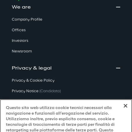
We are
Company Profile
Offices
Investors
Newsroom
Privacy & legal
Privacy & Cookie Policy
Privacy Notice
(Candidato)
Privacy Notice
(Cliente)
Questo sito web utilizza cookie tecnici necessari alla
Privacy Notice
(Fornitore)
navigazione e funzionali all’erogazione del servizio.
Utilizziamo inoltre, previo esplicito consenso, cookie e
Privacy Notice
(Marketing)
tecnologie di tracciamento di terze parti per finalità di
retargeting sulle piattaforme delle terze parti. Questo