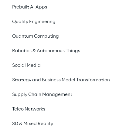
per soddisfare questa 
Prebuilt AI Apps
massiccia domanda 
Quality Engineering
internazionale, 
PhiAcademy aveva 
Quantum Computing
bisogno di una nuova 
Robotics & Autonomous Things
soluzione per il suo shop 
Social Media
online.
Strategy and Business Model Transformation
Supply Chain Management
LO SCENARIO
Affrontare la sfida della 
Telco Networks
crescita internazionale
3D & Mixed Reality