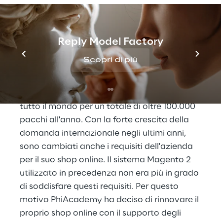
PhiAcademy GmbH è stata fondata come 
startup a Vienna nel 2015 e da allora vende 
prodotti di bellezza in oltre 160 Paesi. Questi 
includono, ad esempio, ciglia e pigmenti 
Reply Model Factory
colorati per il trucco permanente di 
Scopri di più
sopracciglia e labbra. Oggi PhiAcademy è 
leader di mercato nel commercio B2B di 
prodotti di bellezza e spedisce i suoi ordini in 
tutto il mondo per un totale di oltre 100.000 
pacchi all'anno. Con la forte crescita della 
domanda internazionale negli ultimi anni, 
sono cambiati anche i requisiti dell'azienda 
per il suo shop online. Il sistema Magento 2 
utilizzato in precedenza non era più in grado 
di soddisfare questi requisiti. Per questo 
motivo PhiAcademy ha deciso di rinnovare il 
proprio shop online con il supporto degli 