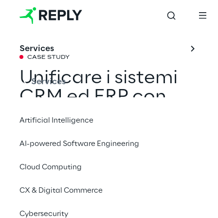
Services
CASE STUDY
Unificare i sistemi 
Services
CRM ed ERP con 
Oracle NetSuite 
Artificial Intelligence
AI-powered Software Engineering
Come Air Reply ha supportato expert.ai 
nell’ottimizzare i flussi operativi e migliorare 
Cloud Computing
l’efficienza dei propri processi grazie ad 
CX & Digital Commerce
Oracle NetSuite.
Cybersecurity