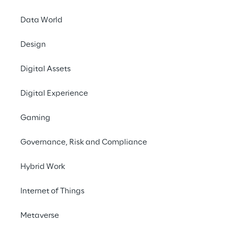
Contattaci
Data World
Design
Digital Assets
Digital Experience
LA SFIDA
Sviluppare un’unica 
Gaming
piattaforma cloud 
Governance, Risk and Compliance
completamente 
integrata, per 
Hybrid Work
semplificare la gestione 
Internet of Things
dei sistemi aziendali.
Metaverse