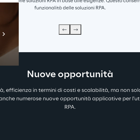
 le proprie soluzioni RPA in base alle esigenze. Questo consen
funzionalità delle soluzioni RPA.
Prebuilt AI Apps
Scopri di più
Nuove opportunità
à, efficienza in termini di costi e scalabilità, ma non so
anche numerose nuove opportunità applicative per l'util
RPA
.