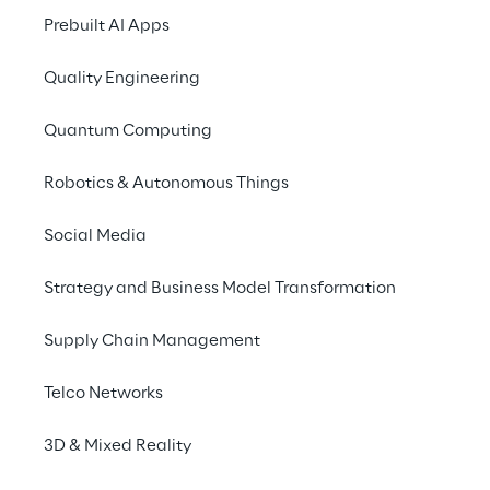
Prebuilt AI Apps
Ad oggi, nella
Considerando la scar
Quality Engineering
cloud è ormai il pa
valide e competitive
Quantum Computing
dei noti vantaggi 
Robotics & Autonomous Things
Social Media
Strategy and Business Model Transformation
Supply Chain Management
Telco Networks
3D & Mixed Reality