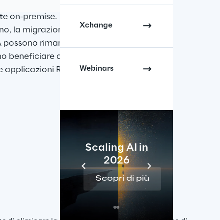
te on-premise. 
Xchange
no, la migrazione al 
PA possono rimanere 
no beneficiare anche 
Webinars
e applicazioni RPA.
Scaling AI in
2026
Re
Scopri di più
Sc