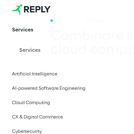
WHITE PAPER
OTT 2023
Services
Combinare il
cloud compu
Services
Artificial Intelligence
I servizi cloud consent
scalabilità e l'efficie
AI-powered Software Engineering
Process Automation, 
Cloud Computing
opportunità applicat
CX & Digital Commerce
Cybersecurity