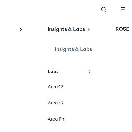
ROSE
Insights & Labs
Insights & Labs
Labs
#Robotic Process Automation
#Cloud services
Area42
#Cost efficiency
Area73
Area Phi