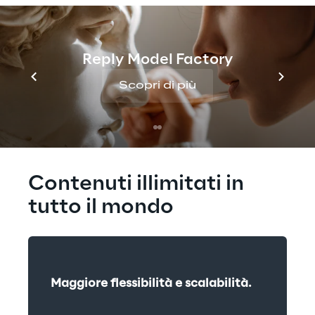
Balancer per distribuire il traffico a differenti 
contenitori Docker operativi su ECS. Inoltre, 
l’applicazione risulta più resiliente grazie 
Reply Model Factory
all’implementazione Multi-AZ offerta dal 
servizio RDS.
Scopri di più
Contenuti illimitati in 
tutto il mondo
Maggiore flessibilità e scalabilità.