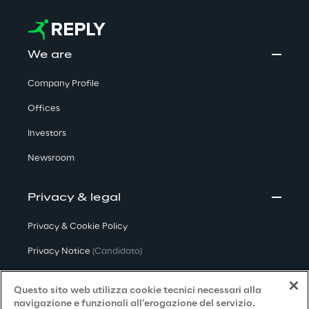
We are
Company Profile
Offices
Investors
Newsroom
Privacy & legal
Privacy & Cookie Policy
Privacy Notice
(Candidato)
Privacy Notice
(Cliente)
Questo sito web utilizza cookie tecnici necessari alla
Privacy Notice
(Fornitore)
navigazione e funzionali all’erogazione del servizio.