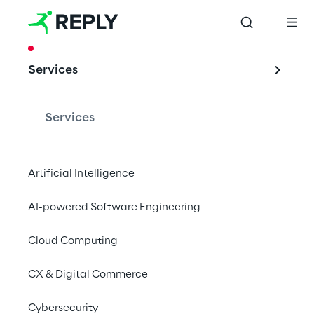
CASE STUDY
Services
Docsity: a SaaS on 
AWS
Services
Artificial Intelligence
Accelerare la Digital Transformation con 
AI-powered Software Engineering
Amazon Web Services
Cloud Computing
CX & Digital Commerce
La piattaforma 
Cybersecurity