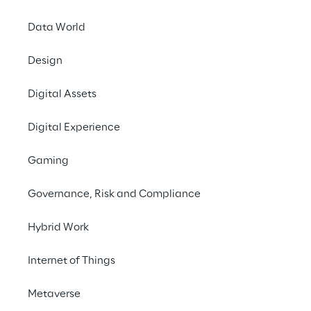
Data World
#Cloud computing
#Managed services
Design
#Automotive
Digital Assets
Digital Experience
Gaming
LA SFIDA
Governance, Risk and Compliance
Tenere sotto controllo le 
Hybrid Work
attività in cloud senza 
vincolare 
Internet of Things
eccessivamente i singoli 
Metaverse
team.