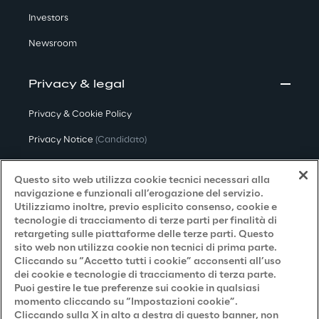
Investors
Newsroom
Privacy & legal
Privacy & Cookie Policy
Privacy Notice
(Candidato)
Privacy Notice
(Cliente)
Questo sito web utilizza cookie tecnici necessari alla
Privacy Notice
(Fornitore)
navigazione e funzionali all’erogazione del servizio.
Utilizziamo inoltre, previo esplicito consenso, cookie e
Privacy Notice
(Marketing)
tecnologie di tracciamento di terze parti per finalità di
retargeting sulle piattaforme delle terze parti. Questo
Accessibilità
sito web non utilizza cookie non tecnici di prima parte.
Cliccando su “Accetto tutti i cookie” acconsenti all’uso
dei cookie e tecnologie di tracciamento di terza parte.
Puoi gestire le tue preferenze sui cookie in qualsiasi
Careers
momento cliccando su “Impostazioni cookie”.
Cliccando sulla X in alto a destra di questo banner, non