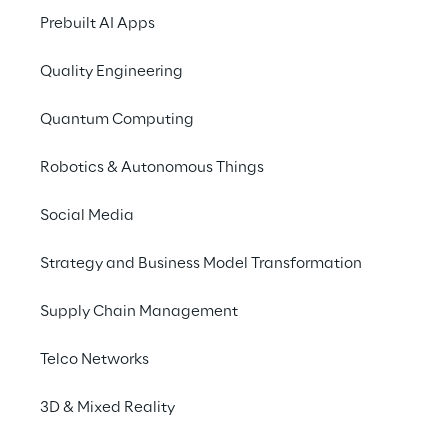
Prebuilt AI Apps
ottimizzazione dei processi e delle 
procedure di acquisto.
Quality Engineering
La soluzione di procurement implementata 
Quantum Computing
da Reply, 
WiseBuy
, consolida in un unico 
punto di accesso le informazioni provenienti 
Robotics & Autonomous Things
dai sistemi ufficiali di procurement, dalle 
anagrafi fornitori e da diversi information 
Social Media
provider.
Strategy and Business Model Transformation
Supply Chain Management
Telco Networks
3D & Mixed Reality
Le sfide e la complessità imposte dal 