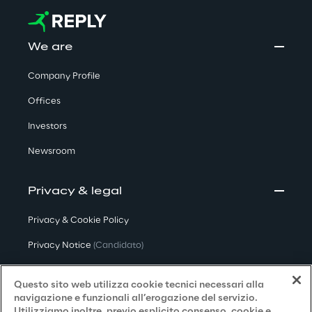
We are
Company Profile
Offices
Investors
Newsroom
Privacy & legal
Privacy & Cookie Policy
Privacy Notice
(Candidato)
Privacy Notice
(Cliente)
Questo sito web utilizza cookie tecnici necessari alla
Privacy Notice
(Fornitore)
navigazione e funzionali all’erogazione del servizio.
Utilizziamo inoltre, previo esplicito consenso, cookie e