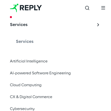
CASE STUDY
Services
Digital 
Procurement 
Services
Services per il 
Gruppo Generali
Artificial Intelligence
AI-powered Software Engineering
Cloud Computing
Reply ha supportato il Gruppo Generali 
nell’implementazione di una soluzione per il 
CX & Digital Commerce
monitoraggio delle informazioni chiave del 
procurement globale.
Cybersecurity