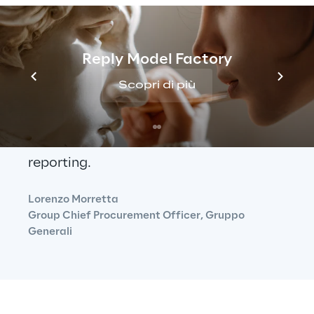
mercato ci hanno spinto a realizzare 
una piattaforma che ci permettesse di 
Reply Model Factory
recuperare il maggior numero di dati 
Scopri di più
possibile in una modalità «plug’n’play», 
su cui poter operare per abilitare 
l’automazione tramite RPA e BI 
reporting.
Lorenzo Morretta
Group Chief Procurement Officer, Gruppo 
Generali