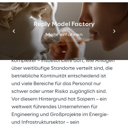
DAS SZENARIO
Autonome Robotik für 
Reply Model Factory
komplexe industrielle 
Mehr erfahren
Inspektionen
Industrielle Inspektionen werden immer 
komplexer – insbesondere dort, wie Anlagen 
über weitläufige Standorte verteilt sind, die 
betriebliche Kontinuität entscheidend ist 
und viele Bereiche für das Personal nur 
schwer oder unter Risiko zugänglich sind. 
Vor diesem Hintergrund hat Saipem – ein 
weltweit führendes Unternehmen für 
Engineering und Großprojekte im Energie- 
und Infrastruktursektor – sein 