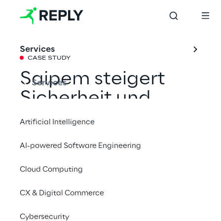
Services
CASE STUDY
Saipem steigert 
Services
Sicherheit und 
Effizienz durch 
Artificial Intelligence
autonome 
AI-powered Software Engineering
Industrie-
Cloud Computing
Inspektionen
CX & Digital Commerce
Saipem hat eine neue Plattform für das 
Cybersecurity