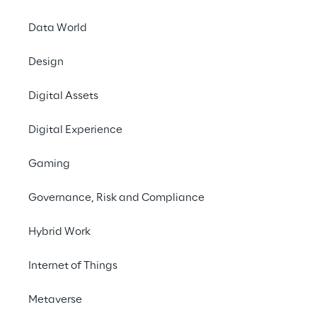
Management autonomer Roboter 
eingeführt. Durch den Einsatz vierbeiniger 
Data World
Laufroboter – wie dem Go2 von Unitree – 
Design
werden industrielle Inspektionen nicht nur 
sicherer, sondern auch präzise 
Digital Assets
reproduzierbar und skalierbar.
Digital Experience
Kontaktieren Sie uns
Gaming
Governance, Risk and Compliance
Hybrid Work
Internet of Things
DIE HERAUSFORDERUNG
Metaverse
Effizientes Management 