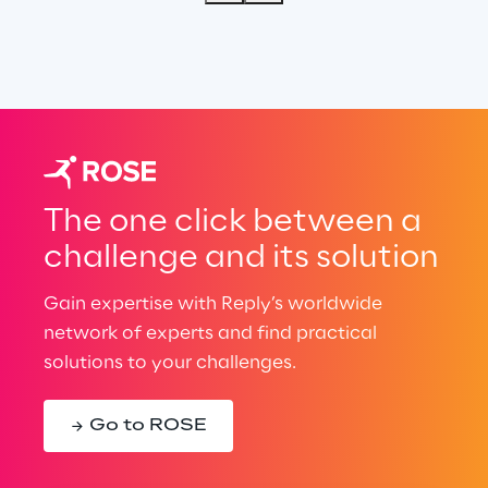
The one click between a
challenge and its solution
Gain expertise with Reply’s worldwide
network of experts and find practical
solutions to your challenges.
Go to ROSE