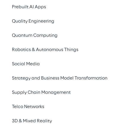
von 
Prebuilt AI Apps
Inspektionsmissionen in 
Quality Engineering
komplexen, 
Quantum Computing
unstrukturierten und 
gefährlichen 
Robotics & Autonomous Things
Industrieumgebungen: 
Social Media
Zugänglichkeit, 
Konnektivität und 
Strategy and Business Model Transformation
Datenvolumen für 
Supply Chain Management
maximal standardisierte 
und reproduzierbare 
Telco Networks
Abläufe
3D & Mixed Reality